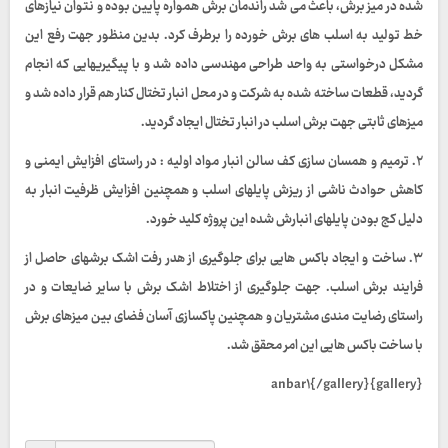
شده در میز برش، باعث می شد راندمان برش همواره پایین بوده و نتوان نیازهای
خط تولید به اسلب های برش خورده را برطرف کرد. بدین منظور جهت رفع این
مشکل درخواستی به واحد طراحی مهندسی داده شد و با پیگیریهایی که انجام
گردید، قطعات ساخته شده به شرکت و در محل انبار تختال کنار هم قرار داده شد و
میزهای ثابتی جهت برش اسلب در انبار تختال ایجاد گردید.
۲. ترمیم و همسان سازی کف سالن انبار مواد اولیه : در راستای افزایش ایمنی و
کاهش حوادث ناشی از ریزش پایلهای اسلب و همچنین افزایش ظرفیت انبار به
دلیل کج بودن پایلهای انبارش شده این پروژه کلید خورد.
۳. ساخت و ایجاد باکس هایی برای جلوگیری از هدر رفت اشک برشهای حاصل از
فرایند برش اسلب. جهت جلوگیری از اختلاط اشک برش با سایر ضایعات و در
راستای رضایت مندی مشتریان و همچنین پاکسازی آسان فضای بین میزهای برش
با ساخت باکس هایی این امر محقق شد.
{gallery}anbar۱{/gallery}