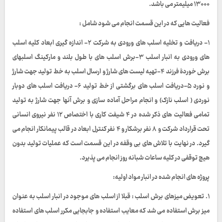
۱۳۰۰۰ میلیمتر می باشد.
فعالیت هایی که در این قسمت انجام می شود شامل :
۱- دریافت و تخلیه اسلب های ورودی به شرکت ۲- اندازه گیری ابعاد کلیه اسلب
های ورودی به انبار اسلب ۳-برش اسلب های با طول بلند و مارکینگ اسلبهای
برش خوردۀ فرزند ۴-تهیه لیست های شارژ و ارسال اسلب به خط تولید جهت شارژ
و نورد ۵-دریافت اسلب های برگشتی از خط تولید ۶- دریافت اسلب های دوبار
نوردی ( اسلب نازک) و انجام مراحل آماده سازی و برش آنها جهت شارژ به تولید
تمامی فعالیت های ذکر شده در ۴ شیفت کاری با اختصاص ۱۲ نفر نیروی انسانی
تحت قرارداد شرکت و ۸ نفر برشکار و ۴ نفر کنترل ابعاد در قالب پیمانکار انجام می
گیرد. در نهایت با تلاش های بی وقفه در این قسمت است که عملیات تولید بدون
هیچ توقفی در کلیه ساعات شبانه روز انجام می پذیرد.
پروژه های انجام شده در انبار مواد اولیه:
۱. تعویض میزهای برش اسلب : قبلا از اسلب های موجود در انبار اسلب به عنوان
میز برش استفاده می شد که معایب استفاده و جابجایی مکرر اسلب های استفاده