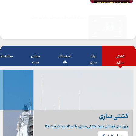
اینفوگرافیک:پدافند غیرعامل در شرایط جنگی
کشتی
لوله
استحکام
مخازن
ساختمان
سازی
سازی
بالا
تحت
فشار
کشتی سازی
ورق های فولادی جهت کشتی سازی، با استاندارد کیفیت KR