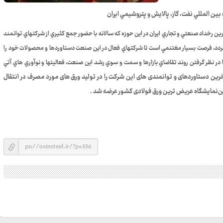
ن المللي نفت، گاز، پالايش و پتروشيمي ايران
ترين رخداد صنعتي و تجاري ايران در اين حوزه كه سالانه با حضور جمع كثيري از شركتهاي توانمند
 گردد، فرصت بسيار مغتنمي است تا شركتهاي فعال در اين صنعت دستاوردها و محصولات خود را
ر نظر گرفتن روند تقاضاي بازارها و سمت و سوي رشد اين صنعت، فعاليتها و نوآوري هاي آتي
ین دستاوردهای و توانمندی های این شرکت را در تولید ورق های مورد مصرف در انتقال
ن‌نمایشگاه عریض ترین ورق فولادی کشور عرضه شد .