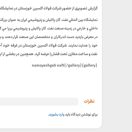
گزارش تصویری از حضور شرکت فولاد اکسین خوزستان در نمايشگاه بي
نمايشگاه بين المللي نفت، گاز، پالايش و پتروشيمي ايران به عنوان بزرگ
داخلي و خارجي در زمينه صنعت نفت، گاز، پالايش و پتروشيمي برپا مي
در معرض بازديد دست اندركاران و متخصصان اين صنعت قرار دهند و با د
شرکت فولاد اکسین خوزستان در غرفه خود آخر
خود را هدايت نمايند.
نفت و ساخت مخازن تحت فشار را عرضه کرد. همچنین در بخشی از ای
{gallery}namayeshgah naft{/gallery}
نظرات
برای نوشتن دیدگاه باید
وارد بشوید
.