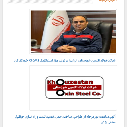
شرکت فولاد اکسین خوزستان، ایران را در تولید ورق استراتژیک X۶۵MS خودکفا کرد
آگهی مناقصه دور مرحله ای طراحی، ساخت، حمل، نصب، تست و راه اندازى جرثقيل
سقفى ۵ تن