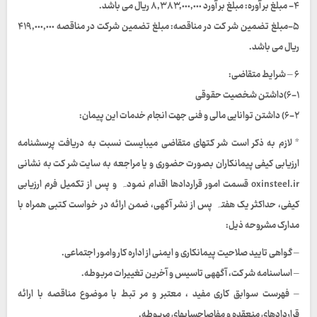
۴- مبلغ بر آوره: مبلغ بر آورد ٨,٣٨٣,٠٠٠,٠٠٠ ریال می باشد.
۵-مبلغ تضمین شر کت در مناقصه: مبلغ تضمین شرکت در مناقصه ۴١٩,٠٠٠,٠٠٠
ریال می باشد.
۶ – شرايط متقاضى:
١-۶)داشتن شخصیت حقوقی
٢-۶) داشتن توانایی مالی و فنی جهت انجام خدمات این پیمان:
* لازم به ذکر است شر کتهای متقاضی میبایست نسبت به دریافت پرسشنامه
ارزیابی کیفی پیمانکاران بصورت حضوری و یا مراجعه به سایت شر کت به نشانی
oxinsteel.ir قسمت امور قراردادها اقدام نمودہ و پس از تکمیل فرم ارزیابی
کیفی، حداکثر یک هفتہ پس از نشر آگھی، ضمن ارائه در خواست کتبی همراه با
مدارک مشروحه ذیل:
– گواهی تایید صلاحیت پیمانکاری و ایمنی از اداره کار وامور اجتماعی.
– اساسنامه شر کت، آگهھی تاسیس و آخرین تغییرات مربوطه.
– فهرست سوابق کاری مفید ، معتبر و مر تبط با موضوع مناقصه با ارائه
قراردادهای منعقده و مفاصاحسابهای مربوطه.