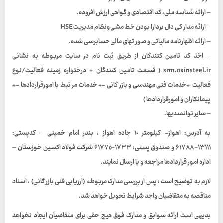
– ارائه شناسه ملی، کد اقتصادی و گواهی ارزش افزوده.
– ارائه مدار کی دال بردارا بودن خط مشى ونظام مديريت HSE
– ارائه اظهارنامه مالیاتی و صور تهای مالی حسابرسی شده.
– اخذ کد تامین کنندگان از طریق ثبت نام در سایت مربوطه به نشانى
srm.oxinsteel.ir ( قسمت تامين كنندگان + درختواره زمینه فعالیت/نوع
فعالیت +خدمات فنی مهندسی و بازر گانی -+ خدمات مر تبط با امورقراردادها -+
پيمانكاران و امورقراردادها )
– سایر توانمنديها.
به آدرس: اهواز- کیلومتر ١٠ جاده اهواز ، بندر امام خمینی – کدپستی:
١٣١١١-۶١٧٨٨ و صندوق پستى: ١٧٣٣-۶١٧٧٥ شرکت فولاد اکسین خوزستان –
اداره امور قراردادها مراجعه و یا ارسال نمایند.
لازم به توضیح است : پس از بررسی مدارک مربوطە (ارزیابی فنی بازر گانی) ، اسناد
مناقصه به متقاضیان واجد شرایط تحویل خواهد شد.
بدیھی است ارائه سوابق و مدارک فوق هیچ حقی برای متقاضیان ایجاد نخواهد