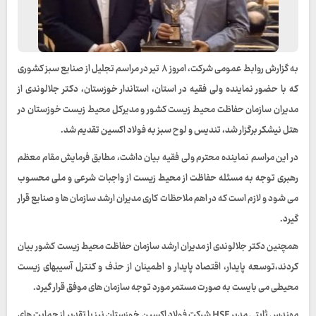
به گزارش روابط عمومی شرکت، امروز ۸ تیر در مراسم تجلیل از صنایع سبز کشوری
که با حضور نماینده ولی فقیه در استان، استاندار خوزستان، دکتر جلالوندی از
مدیران سازمان حفاظت محیط زیست کشور و مدیرکل محیط زیست خوزستان در
هتل نیشکر برگزار شد، تندیس و لوح سبز به فولاد اکسین تقدیم شد.
در این مراسم نماینده محترم ولی فقیه بیان داشت، مطابق فرمایش مقام معظم
رهبری توجه به مسئله حفاظت از محیط زیست از واجبات شرعی و ملی محسوب
می شود و لازم است که در اهم ملاحظات کاری مدیران ارشد سازمان ها و صنایع قرار
گیرد.
همچنین دکتر جلالوندی از مدیران ارشد سازمان حفاظت محیط زیست کشور بیان
کردند،توسعه پایدار، اقتصاد پایدار و اطمینان از حذف و کنترل آسیبهای زیست
محیطی می بایست به صورت مستمر مورد توجه سازمان های موفق قرار گیرد.
مهندس ثابتی مدیر HSE شرکت فولاد اکسین خوزستان نیز با تقدیر از حمایت های