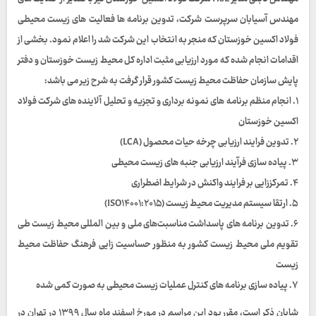
مهندس آسیابان سرپرست شرکت، تدوین برنامه ها فعالیت های زیست محیطی
فولاد اکسین خوزستان که منجر به انتخاب این شرکت شد را اعلام نمود. بخشی از
اقدامات انجام شده که مورد ارزیابی مثبت اداره کل محیط زیست خوزستان و دفتر
پایش سازمان حفاظت محیط زیست کشور قرار گرفت به شرح زیر می باشد:
۱. انجام منظم برنامه های نمونه برداری و تجزیه و تحلیل آلاینده های شرکت فولاد
اکسین خوزستان
۲. تدوین فرایند ارزیابی چرخه حیات محصول (LCA)
۳. پیاده سازی فرآیند ارزیابی جنبه های زیست محیطی
۴. تمرکززایی بر فرایند واکنش در شرایط اضطراری
۵. ارتقا سیستم مدیریت محیط زیست (ISO۱۴۰۰۱:۲۰۱۵)
۶. تدوین برنامه های پاسداشت مناسبت‌های ملی و بین المللی محیط زیست طی
تقویم ملی محیط زیست کشور به منظور حساسیت زایی فرهنگ حفاظت محیط
زیست
۷. پیاده سازی برنامه های کنترل عملیات زیست محیطی به صورت کمی شده
شایان ذکر است، مقرر بود این مراسم در مورخ اسفند ماه سال ۱۳۹۹ در تهران در