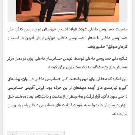
مديريت حسابرسى داخلى شرکت فولاد اکسین خوزستان در چهارمين كنگره ملى
حسابرسى داخلى با شعار “حسابرسى داخلى، مهارتى ارزش آفرين در كسب و
كارهاى موفق” حضور یافت.
کنگره ملی حسابرسی داخلی توسط انجمن حسابرسان داخلى ايران در محل مركز
همايش هاى پژوهشگاه صنعت نفت تهران برگزار گرديد.
اين كنگره كه محفلى براى مرور وضعيت كلى حسابرسى داخلى در ايران، روندهاى
آتى و نيازمندى هاى آينده ذينفعان از اين حرفه بود، ارزش آفرينى حسابرسى
داخلى مورد تأكيد قرار گرفت و صاحبنظران از صنعت و دانشگاه، ابعاد مختلف خلق
ارزش در سازمان ها به واسطه تقويت قابليت هاى حسابرسى داخلى را مورد بررسى
قرار دادند.