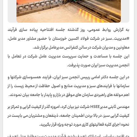
به گزارش روابط عمومی، روز گذشته جلسه افتتاحیه پیاده سازی فرآیند
#مدیریت_سبز در شرکت فولاد اکسین خوزستان با حضور مشاور مدیر عامل،
معاونین و مدیران شرکت در سالن کنفرانس مدیرعامل برگزار شد.
این جلسه با مساعدت و حمایت سرپرست مدیریت عامل شرکت در تعامل با
انجمن مدیریت سبز ایران صورت پذیرفت.
در این جلسه دکتر امامی رییس انجمن سبز ایران، فرایند همسوسازی شرکتها و
سازمانها با فرایندهای سبز و مدیریت منابع و اصول حفاظت از محیط زیست را از
اهم مولفه های راهبردی سازمان های موفق در بازار و پایدار با جامعه بیان نمودند.
مهندس ثابتی مدیر HSEE شرکت نیز بیان کرد، امروزه گذر از کیفیت گرایی و تمرکز بر
کیفیت گرایی سبز، در بالا بردن اطمینان جامعه، ذینفعان و مشتریان می بایست در
نحوه اجرای کلیه فعالیتهای کاری مورد توجه ویژه قرار بگیرید.
وی افزود، براساس استراتژی تعریف شده، فرآیند مدیریت سبز مطابق مدل تعریف