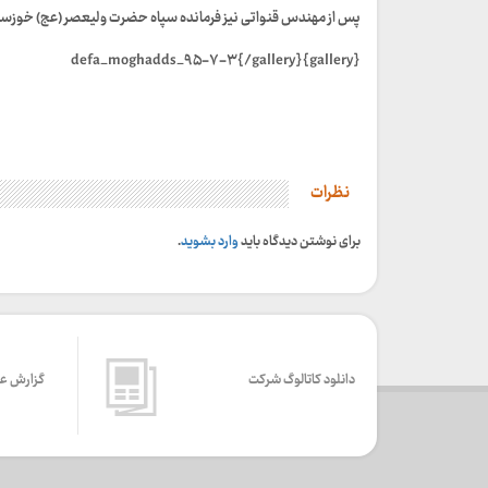
پس از مهندس قنواتی نیز فرمانده سپاه حضرت ولیعصر (عج) خوزستا
{gallery}defa_moghadds_۹۵-۷-۳{/gallery}
نظرات
برای نوشتن دیدگاه باید
وارد بشوید
.
دانلود کاتالوگ شرکت
گزارش ع