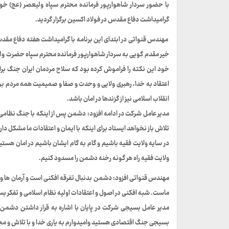
با حضور سردار شاهوارپور فرمانده محترم سپاه ولیعصر (عج) خو
گرامیداشت دفاع مقدس در فولاد اکسین برگزار گردید.
مهندس قنواتی در ابتدای این برنامه با گرامیداشت هفته دفاع مقد
خیر مقدم گویی به سردار شاهوارپور فرمانده محترم سپاه حضرت ول
خود این نکته را فراموش کرده بود که سلاح مردمان ایران جنگ بر
اعتقاد به خدا، رهبری ولایی و وحدت و صفا و صمیمیت همه مردم بو
انقلاب اسلامی نیز از گزندها در امان باشد.
مدیر عامل شرکت در ادامه افزود: دشمن پس از اینکه با جنگ نظامی 
تلاش باز نخواهد ایستاد برای اینکه با ایمان و اعتقادات ما مشکل دا
در سایه ولایت فقیه باشیم و گام به گام ایشان باشیم در امان هست
ولایت فقیه راه هر گونه رخنه دشمن را مسدود کنیم.
مهندس قنواتی افزود: دشمن بدنبال تفرقه افکنی است و آرمان ها و 
ماست. شبه افکنی در اصول و اعتقادات اولیه نظام اسلامی و تفکر 
مدیر عامل بسیجی شرکت در پایان با اشاره به قرار داشتن دشمن 
بسیجی جنگ اقتصادی هستید وامیدوارم به یاری خدا و با تلاش و مجا