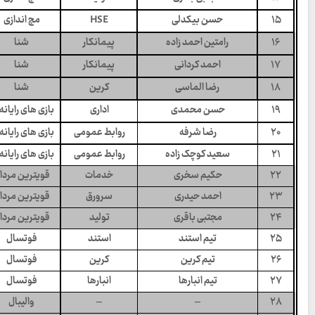
۱۵
حسن بیکدلی
HSE
مچ اندازی
۱۶
رامتین احمد زاده
پیمانکار
شنا
۱۷
احمد کردانی
پیمانکار
شنا
۱۸
رضا الماسی
کرین
شنا
۱۹
حسن محمدی
اداری
بازی های رایانه
۲۰
رضا شرفه
روابط عمومی
بازی های رایانه
۲۱
سعید کوچک زاده
روابط عمومی
بازی های رایانه
۲۲
حکیم سخری
خدمات
قویترین مردا
۲۳
احمد حیدری
سرورق
قویترین مردا
۲۴
مجتبی باقری
تولید
قویترین مردا
۲۵
تیم استند
استند
فوتسال
۲۶
تیم کرین
کرین
فوتسال
۲۷
تیم انبارها
انبارها
فوتسال
۲۸
–
–
والیبال