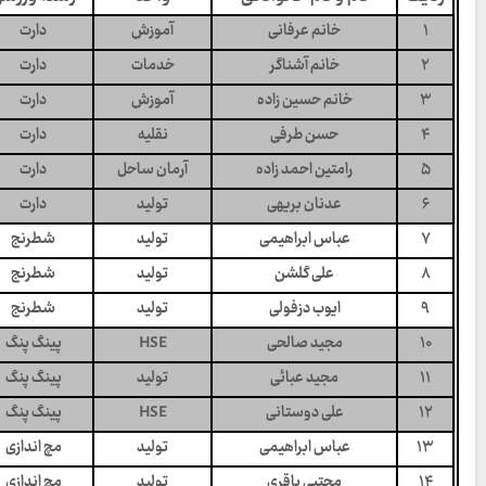
۱
خانم عرفانی
آموزش
دارت
۲
خانم آشناگر
خدمات
دارت
۳
خانم حسین زاده
آموزش
دارت
۴
حسن طرفی
نقلیه
دارت
۵
رامتین احمد زاده
آرمان ساحل
دارت
۶
عدنان بریهی
تولید
دارت
۷
عباس ابراهیمی
تولید
شطرنج
۸
علی گلشن
تولید
شطرنج
۹
ایوب دزفولی
تولید
شطرنج
۱۰
مجید صالحی
HSE
پینگ پنگ
۱۱
مجید عبائی
تولید
پینگ پنگ
۱۲
علی دوستانی
HSE
پینگ پنگ
۱۳
عباس ابراهیمی
تولید
مچ اندازی
۱۴
مجتبی باقری
تولید
مچ اندازی