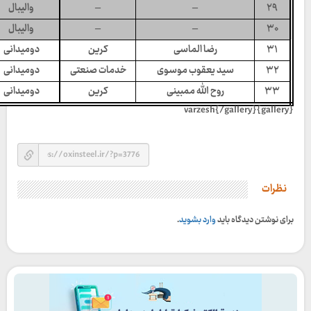
۲۹
–
–
والیبال
۳۰
–
–
والیبال
۳۱
رضا الماسی
کرین
دومیدانی
۳۲
سید یعقوب موسوی
خدمات صنعتی
دومیدانی
۳۳
روح الله ممبینی
کرین
دومیدانی
{gallery}varzesh{/gallery}
نظرات
برای نوشتن دیدگاه باید
وارد بشوید
.