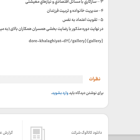
۳ – سازگاري با مسائل اقتصادي و نیازهاي معیشتی
۴– مدیریت خانواده و تربیت فرزندان
۵– تقویت اعتماد به نفس
در نهایت دوره مذکور با رضایت بخشی همسران همکاران بالای (به میزان ۹۷ درصد ) همراه ب
{gallery}dore-khalaghiyat-d۲{/gallery}
نظرات
برای نوشتن دیدگاه باید
وارد بشوید
.
دانلود کاتالوگ شرکت
گزارش ع