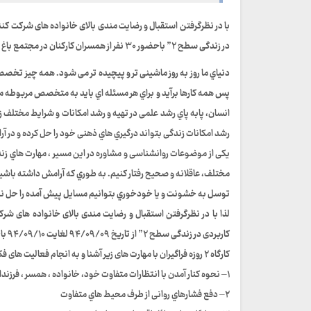
با در نظرگرفتن استقبال و رضایت مندی بالای خانواده های شرکت کنن
در زندگی سطح ۲” باحضور ۳۰ نفر از همسران کارکنان در مجتمع باغ معین اهواز برگزار گردید.
دنیاي ما روز به روز ماشینی تر و پیچیده تر می شود. همه چیز تخصصی 
پس همه کارها برآید و براي هر مسئله اي باید به متخصص مربوطه مر
انسان، پابه پاي رشد علمی در تهیه و رشد امکانات و شرایط مختلف زن
رشد امکانات زندگی بتواند درگیري هاي ذهنی خود را حل کرده و در آرا
یکی از موضوعات روانشناسی و مشاوره در این مسیر ، مهارت هاي زند
مختلف، عاقلانه و صحیح رفتار کنیم. به طوري که آرامش داشته باشیم، ل
توسل به خشونت و یا خودخوري بتوانیم مسایل پیش آمده را حل 
لذا با در نظرگرفتن استقبال و رضایت مندی بالای خانواده های شر
کارگاه ۲ روزه فراگیران با مهارت های زیر آشنا و به انجام فعالیت های فکری و عملی در این خصوص پرداختند.
۱– نحوه کنار آمدن با انتظارات متفاوت خود، خانواده ، همسر ، فرزندان، دوستان ، همکاران، فامیل و جامعه
۲– دفع فشارهاي روانی از طرف محیط هاي متفاوت