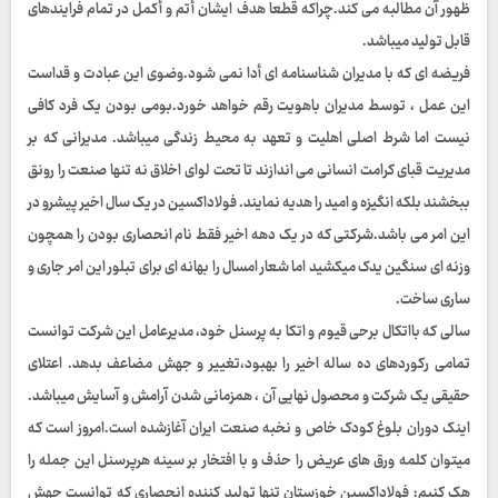
ظهور آن مطالبه می کند.چراکه قطعا هدف ایشان أتم و أکمل در تمام فرایندهای
قابل تولید میباشد.
فریضه ای که با مدیران شناسنامه ای أدا نمی شود.وضوی این عبادت و قداست
این عمل ، توسط مدیران باهویت رقم خواهد خورد.بومی بودن یک فرد کافی
نیست اما شرط اصلی اهلیت و تعهد به محیط زندگی میباشد. مدیرانی که بر
مدیریت قبای کرامت انسانی می اندازند تا تحت لوای اخلاق نه تنها صنعت را رونق
ببخشند بلکه انگیزه و امید را هدیه نمایند. فولاداکسین در یک سال اخیر پیشرو در
این امر می باشد.شرکتی که در یک دهه اخیر فقط نام انحصاری بودن را همچون
وزنه ای سنگین یدک میکشید اما شعار امسال را بهانه ای برای تبلور این امر جاری و
ساری ساخت.
سالی که بااتکال برحی قیوم و اتکا به پرسنل خود، مدیرعامل این شرکت توانست
تمامی رکوردهای ده ساله اخیر را بهبود،تغییر و جهش مضاعف بدهد. اعتلای
حقیقی یک شرکت و محصول نهایی آن ، همزمانی شدن آرامش و آسایش میباشد.
اینک دوران بلوغ کودک خاص و نخبه صنعت ایران آغازشده است.امروز است که
میتوان کلمه ورق های عریض را حذف و با افتخار بر سینه هرپرسنل این جمله را
هک کنیم: فولاداکسین خوزستان تنها تولید کننده انحصاری که توانست جهش