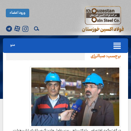
ورود اعضاء
منو
برچسب:
صباانرژی
در گفت‌وگوی اختصاصی با دکتر پناهی، مدیرعامل هلدینگ صبا انرژی تشریح شد: