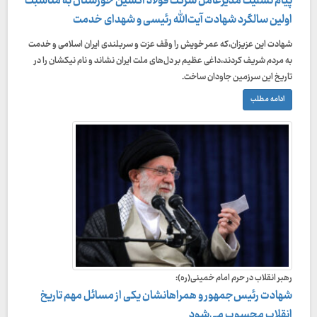
پیام تسلیت مدیرعامل شرکت فولاد اکسین خوزستان به مناسبت
اولین سالگرد شهادت آیت‌الله رئیسی و شهدای خدمت
شهادت این عزیزان،که عمر خویش را وقف عزت و سربلندی ایران اسلامی و خدمت
به مردم شریف کردند،داغی عظیم بر دل‌های ملت ایران نشاند و نام نیکشان را در
تاریخ این سرزمین جاودان ساخت.
ادامه مطلب
رهبر انقلاب در حرم امام خمینی(ره):
شهادت رئیس‌جمهور و همراهانشان یکی از مسائل مهم تاریخ
انقلاب محسوب می‌شود