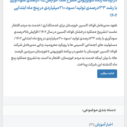
در برنامه زنده تلویزیونی مطرح شد؛ افزایش ۹۵درصدی سودآوری
با رشد ۳۳درصدی تولید/سود ۲۱٠٠میلیاردی در پنج ماه ابتدایی
۱۴٠۲
تعهد مدیرعامل فولاد اکسین خوزستان برای خدمتگذاری/خدمت به مردم افتخار
ماست/تشریح عملکرد درخشان فولاد اکسین در سال ۱۴٠۲/افزایش ۹۵درصدی
سودآوری با رشد ۳۳درصدی تولید/سود ۲۱٠٠میلیاردی در پنج ماه ابتدایی ۱۴٠۲/
مسئولیت های اجتماعی اکسینی ها با رویکرد محرومیت زدایی مدیرعامل شرکت
فولاد اکسین خوزستان با حضور در برنامه تلویزیونی «خوزستان سرزمین فرصت
ها»، با بیان اینکه خدمت به مردم خوزستان، افتخار ما است، به تشریح عملکرد پنج
ماه گذشته این شرکت پرداخت.
ادامه مطلب
دسته بندی موضوعی:
اخبار آموزش
(۲۱)