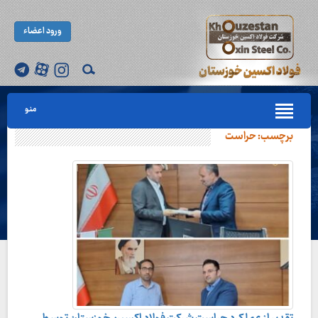
ورود اعضاء
منو
برچسب:
حراست