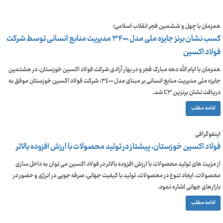
همزمان با چهل و ششمین فجر انقلاب اسلامی؛
کسب نشان برنز جایزه ملی مدل ٣۴٠٠٠ مدیریت منابع انسانی توسط شرکت
فولاد اکسین
همزمان با ایام الله دهه مبارک فجر و در بهار آزادی شرکت فولاد اکسین خوزستان، در هشتمين
جايزه ملى مديريت منابع انسانى بر مبناى مدل ٣٤٠٠٠، شركت فولاد اكسين خوزستان موفق به
دريافت نشان برنزين C۳ شد.
ادامه مطلب
اینفوگرافی
فولاد اکسین خوزستان، پیشتاز در تولید محصولات با ارزش افزوده بالاتر
از مزیت های تولید محصولات با ارزش افزوده بالاتر در فولاد اکسین می توان به داخل سازی
محصولات، ایجاد تنوع در محصولات، تولید با کیفیت جهانی، صرفه جویی در انرژی و حضور در
بازارهای جهانی اشاره نمود.
ادامه مطلب