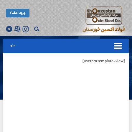
ورود اعضاء
منو
[userpro template=view]