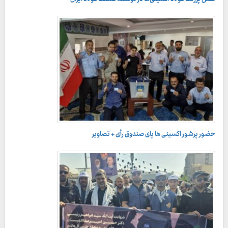
حضور پرشور اکسینی ها پای صندوق رأی + تصاویر