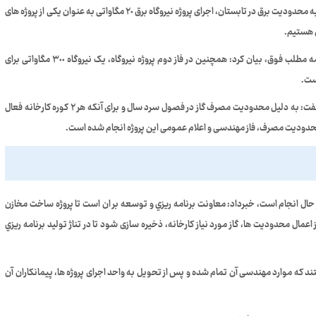
وی ضمن تشریح پروژه های زیرساختی شرکت، توضیح داد: با توجه به محدودیت برق در تابستان، اجرای پروژه نیروگاه برق ۲٠ مگاواتی به عنوان یکی از پروژه های
ی هستیم.
خوزستان در ادامه مطلب فوق، بیان کرد: همچنین در فاز دوم پروژه نيروگاه، یک نیروگاه ۳٠٠ مگاواتی برای
ست.
وی به پروژه احداث مخازن ذخیره گاز اشاره کرد و در توضیح بیشتر، گفت: به دلیل محدودیت مصرف گاز در فصول سرد سال و برای آنکه هر ۲ کوره کارخانه فعال
 محدودیت مصرف، فاز مهندسی و اعلام عمومی این پروژه انجام شده است.
 حال انجام است، خبرداد: معاونت برنامه ريزي و توسعه بر ان است تا پروژه ساخت مخازن
عمال محدودیت ها، گاز مورد نیاز كارخانه، ذخیره سازی شود تا در تناژ توليد برنامه ريزي
د که موارد مهندسی آن تمام شده و پس از تحویل به واحد اجرای پروژه ها، پیمانکاران آن