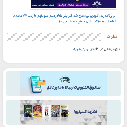
در برنامه زنده تلویزیونی مطرح شد؛ افزایش ۹۵درصدی سودآوری با رشد ۳۳درصدی
تولید/سود ۲۱٠٠میلیاردی در پنج ماه ابتدایی ۱۴٠۲
نظرات
برای نوشتن دیدگاه باید
وارد بشوید
.