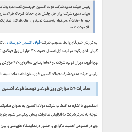
رئیس هیئت مدیره شرکت فولاد اکسین خوزستان گفت: عزم و تلاش
هیئت مدیره شرکت برای حل چالش های احداث کارخانه فولادساز
چون با احداث آن می توان به سمت تولید ورق های فولادی ضد زنگ ب
بالا حرکت کنیم.
به گزارش خبرنگار روابط عمومی شرکت
فولاد اکسین خوزستان
، دکت
کیش، اظهار کرد: در نیمه اول امسال حدود ۴۲٠ هزار تن ورق فولادی تولید شد که سهم بیشتر آن مربوط به ساخت ورق های API است.
وی افزود: میزان تولید شرکت در ۶ ماه ابتدایی سالجاری ۴۲٠ هزار تن بوده که نسبت به مدت مشابه سال گذشته، ۳۳درصد رشد کرده است.
رئیس هیئت مدیره شرکت فولاد اکسین خوزستان ادامه داد: سود شرکت در سالجاری ۱۲٠ درصد نسبت به بودجه 
صادرات ۵۴ هزار تن ورق فولادی توسط فولاد اکسین
توجه به تمرکز شرکت به افزایش صادرات، پیش بینی می شود رکور
وی در خصوص اهمیت برگزاری و حضور در نمایشگاه های ملی و بین الم