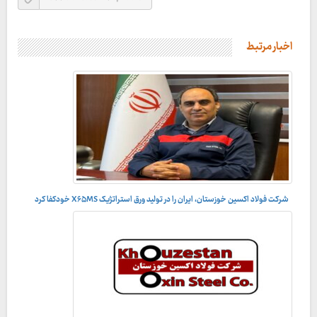
اخبار مرتبط
شرکت فولاد اکسین خوزستان، ایران را در تولید ورق استراتژیک X۶۵MS خودکفا کرد