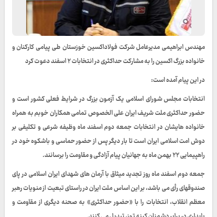
مهندس ابراهیمی مدیرعامل شرکت فولاداکسین خوزستان طی پیامی کارکنان و
خانواده بزرگ اکسین را به مشارکت حداکثری در انتخابات ۲ اسفند دعوت کرد
در این پیام آمده است:
انتخابات مجلس شورای اسلامی یک آزمون بزرگ در شرایط فعلی کشور است و
حضور حداکثری ملت شریف ایران علی الخصوص تمامی همکاران خوبم به همراه
خانواده هایشان در انتخابات جمعه دوم اسفند ماه وظیفه شرعی و تکلیفی بر
دوش امت اسلامی ایران است تا بار دیگر پس از حضور حماسی و باشکوه خود در
راهپیمایی ۲۲ بهمن ماه به جهانیان پیام آزادگی و مقاومت را برسانند.
جمعه دوم اسفند ماه روز تجدید میثاق با آرمان های شهدای ایران اسلامى در پاى
صندوق‏هاى رأى می باشد، بر این اساس ملت ایران در راستای تبعیت از منویات رهبر
معظم انقلاب، انتخابات را با «حضور حداکثرى» به صحنه دیگرى از مقاومت و
پایدارى در برابر دشمنان کینه‏ توز، تبدیل مى‏ کنند.