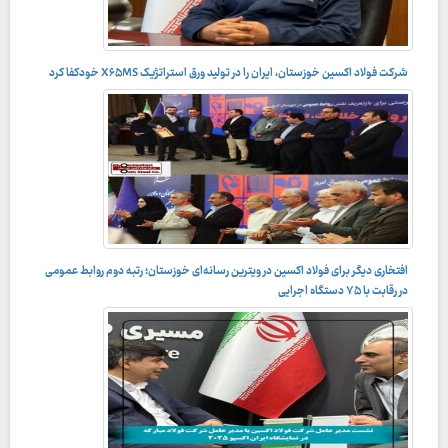
شرکت فولاد اکسین خوزستان، ایران را در تولید ورق استراتژیک X۶۵MS خودکفا کرد
با حضور دستیار اجتماعی رئیس‌جمهور و استاندار خوزستان در مراسم
افتخاری دیگر برای فولاد اکسین در ویترین رسانه‌ای خوزستان؛ رتبه دوم روابط عمومی
اختتامیه جشنواره سلام خوزستان؛
در رقابت با ۷۵ دستگاه اجرایی