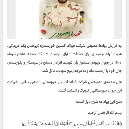
به گزارش روابط عمومی شرکت فولاد اکسین خوزستان؛ گروهبان یکم مرزبانی،
شهید ابراهیم مرمزی برای حفاظت از آرای مردم در شامگاه جمعه هشتم تیرماه
۱۴۰۳ در جریان ربودن صندوق رأی توسط افرادی مسلح در سیستان و بلوچستان
جان خود را از دست داد و به درجه رفیع شهادت نائل شد.
علی محمدی مدیرعامل شرکت فولاد اکسین خوزستان با صدور پیامی، شهادت
این جوان خوزستانی را تبریک و تسلیت گفت.
متن این پیام به شرح ذیل است:
بسم الله الرحمن الرحيم
(وَلاَ تَحْسَبَنَّ الَّذِينَ قُتِلُواْ فِی سَبِيلِ اللّهِ أَمْوَاتًا بَلْ أَحْیَاء عِندَ رَبِّهِمْ یُرْزَقُونَ)