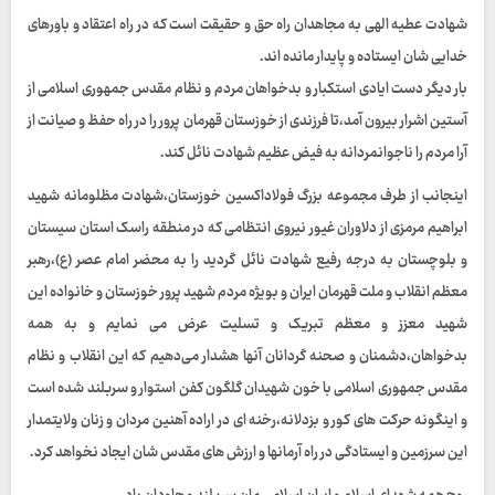
شهادت عطیه الهی به مجاهدان راه حق و حقیقت است که در راه اعتقاد و باورهای
خدایی شان ایستاده و پایدار مانده اند.
بار دیگر دست ایادی استکبار و بدخواهان مردم و نظام مقدس جمهوری اسلامی از
آستین اشرار بیرون آمد،تا فرزندی از خوزستان قهرمان پرور را در راه حفظ و صیانت از
آرا مردم را ناجوانمردانه به فیض عظیم شهادت نائل کند.
اینجانب از طرف مجموعه بزرگ فولاداکسین خوزستان،شهادت مظلومانه شهید
ابراهیم مرمزی از دلاوران غیور نیروی انتظامی که در منطقه راسک استان سیستان
و بلوچستان به درجه رفیع شهادت نائل گردید را به محضر امام عصر (ع)،رهبر
معظم انقلاب و ملت قهرمان ایران و بویژه مردم شهید پرور خوزستان و خانواده این
شهید معزز و معظم تبریک و تسلیت عرض می نمایم و به همه
بدخواهان،دشمنان و صحنه گردانان آنها هشدار می‌دهیم که این انقلاب و نظام
مقدس جمهوری اسلامی با خون شهیدان گلگون کفن استوار و سربلند شده است
و اینگونه حرکت های کور و بزدلانه،رخنه ای در اراده آهنین مردان و زنان ولایتمدار
این سرزمین و ایستادگی در راه آرمانها و ارزش های مقدس شان ایجاد نخواهد کرد.