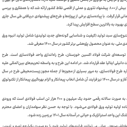
دازی و گرایش به نوآوری در بخش تحقیق و توسعه تکیه دارد، دستاوردهای قابل توجهی را
برای شرکت فولاد اکسین طی سال ۱۴۰۰ به وجود آورد. در سال ۱۴۰۰ بیش از ۸۰۰ پیشنهاد تئوری و عملی از اقصی نقاط کشور ارائه شد که با همفکری و بررسی
برنامه‌های سازمانی قرار گرفت. با پیاده‌سازی برخی از پروژه‌ها و طرح‌های پیشنهادی دریافتی طی سال جاری
ای بهبود به بالاترین سطح افزایش پیدا کرد.
تنوع‌سازی سبد تولید (کیفیت و شناسایی گونه‌های جدید تولیدی) شامل تولید انبوه ورق
ای توسعه‌ای شرکت فولاد اکسین خوزستان، طرح راه‌اندازی واحد فولادسازی است. طرح
۲۰۰۵ به مبلغ ۲۵ میلیون یورو با شرکت دانیلی ایتالیا عقد قرارداد شد. در ادامه این طرح و به واسطه تحریم‌های بین‌المللی علیه
مام باقی ماند. از سال ۱۳۹۳ با تعریف دوباره طرح فولادسازی، به مرور بسیاری از مجوزها از جمله مجوز زیست‌محیطی طرح در سال
۱۳۹۹ دریافت شد. مناقصه طرح فولادسازی در زمستان سال ۱۳۹۹ آغاز و در سال ۱۴۰۰ نیز فرایند آن شامل انخاب پیمانکار و الزام بهره‌گیری پیمانکار از تکنولوژی
بر اساس سند چشم‌انداز طرح فولادسازی، ظرفیت تولید این واحد به صورت سالانه رقمی حدود یک میلیون و ۲۰۰ هزار تن اسلب فولادی است که ورودی
ده اولیه تولید ورق‌ فولادی می‌شود. با توجه به حسن نظر سهامداران و اعضای محترم
تراتژیک و حیاتی در آستانه سال ۱۴۰۱ بر زمین زده شود.
مختلف صنعتی زمانی می‌توانند فرایندهای تولید خود را به صورت یکپارچه تهیه و تدوین