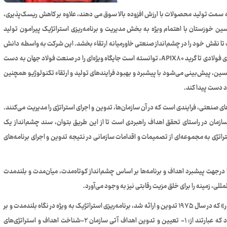
 به سمت تولید محصولات با ارزش افزوده بالا سوق می دهند، علاوه بر کاهش ریسک‌پذیری،
سین خوزستان با اهتمام ویژه به بخش مدیریت و برنامه‌ریزی استراتژیک پیرامون تولید
ت تا نقش خود را در چشم‌انداز صنعتی خاورمیانه ارتقاء بخشد. این شرکت به واسطه دانش
فنی بالا و کیفیت مطلوب در ساخت ورق‌های استراتژیک شامل ورق‌های فولادی تا گرید APIX۸۰، توانسته است جایگاه ویژه‌ای را در صنعت فولاد جهان به دست
 اکسین، پیش‌بینی می‌شود با پیشبرد و بهبود فرایندهای تولید و ارتقاء تکنولوژیو همچنین
د دست پیدا کند.
ای صنعتی، فرایندی است که در آن سازمان‌ها، تدوین و اجرای استراتژی را مدیریت می‌کنند.
سازمان در راستای تحقق اهداف راهبردی است تا از این طریق بتوان، سند چشم‌انداز یک
راتژی به مجموعه‌ای از تصمیمات و اقدامات سازمانی در نتیجه تدوین و اجرای برنامه‌های
 درجهت پیشبرد اهداف و برنامه‌ها بر اساس چشم‌انداز کوتاه‌مدت، میان‌مدت و بلندمدت
ی، زمینه را برای خلق مزیت رقابتی نیز به وجود می‌آورد.
بر اساس روش طراحی برنامه‌ریزی استراتژیک «فردریک وینسلو تیلور» که در سال ۱۹۷۵ تدوین و ارائه شد، برنامه‌ریزی استراتژیک به ویژه در نگاه بلندمدت و بر
اساس تحلیل محیط داخلی و خارجی، مولفه‌هایی را شامل می‌شود که عبارتند از: ۱- تعیین و تدوین اهداف آتی سازمان ۲-شناخت اهداف و استراتژی‌های