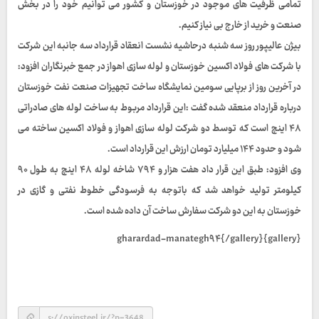
تمامی ظرفیت های موجود در خوزستان و کشور می توانیم خود را در بخش
صنعت و خرید از خارج بی نیاز کنیم.
بیژن عالیپور روز سه شنبه درحاشیه نشست انعقاد قرارداد سه جانبه این شرکت
با شرکت های فولاد اکسین خوزستان و لوله سازی اهواز در جمع خبرنگاران افزود:
در آخرین روز از برپایی سومین نمایشگاه ساخت تجهیزات صنعت نفت خوزستان
درباره قرارداد منعقد شده گفت :این قرارداد مربوط به ساخت لوله های صادراتی
۴۸ اینچ است که توسط دو شرکت لوله سازی اهواز و فولاد اکسین ساخته می
شود و حدود ۱۴۴ میلیارد تومان ارزش این قرارداد است.
وی افزود: طبق این قرار داد هفت هزار و ۷۹۴ شاخه لوله ۴۸ اینچ به طول ۹۰
کیلومتر تولید خواهد شد که باتوجه به فرسودگی خطوط نفتی و گازی در
خوزستان به این دو شرکت سفارش ساخت آن داده شده است.
{gallery}gharardad-manategh۹۴{/gallery}