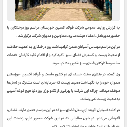
به گزارش روابط عمومی شرکت فولاد اکسین خوزستان مراسم روز درختکاری با
حضور مدیرعامل، اعضاء هیئت مدیره، معاونین و مدیران شرکت برگزار شد .
در این مراسم مهندس آسیابان ضمن گرامیداشت روز درختکاری به اهمیت حفاظت
از محیط زیست و گسترش فضای سبز تاکید کرد و از اقدام کلیه کارکنان خدمات
مخصوصا کارکنان فضای سبز تقدیر و تشکر نمود.
وی گفت، درختکاری سنت حسنه ای در کشور ماست و فولاد اکسین خوزستان
همواره خود را به نگهداشت محیط زیست که سرمایه ای است مشترک در نسل‌ها
موظف میداند، چراکه این شرکت با بهرگیری از تکنولوژی روز دنیا هیچ گونه آسیبی
به محیط زیست نمی رساند.
در ادامه آسیابان افزود: از پرسنل فضای سبز که در این مراسم حضور دارند، تشکر و
قدردانی می‌کنم. در طول سالیانی که در این شرکت حضور دارم، زحمات این
عزیزان را از نزدیک شاهدم و از ایشان تشکر می‌کنم.