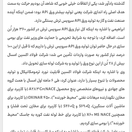
گذشته یادآور شد: یکی از اتفاقات خیلی خوبی که شاهد آن بودیم حرکت به سمت
هدف اصلی راه اندازی شرکت یعنی تولید بیشتر ورق APi بود؛ ضمن اینکه آینده
صنعت نفت و گاز به تولید ورق API سرویس ترش بستگی دارد.
ابراهیمی با اشاره به اینکه کل نیاز ورق API سرویس ترش در کشور ۳۶۰ هزار تُن
است، اضافه کرد: با توجه به شرایط تحریمی با حمایت های وزیر نفت برای بومی
سازی در حال حاضر توان تولید ورق API سرویس ترش را داریم که تا قبل از این ۱۰۰
درصد نیاز کشور به صورت واردات تأمین می شد؛
شرکت فولاد اکسین امسال
بیش از ۲۸ تُن از این نوع ورق را تولید و به شرکت لوله سازی تحویل داد.
وی با اشاره به اینکه شرکت فولاد اکسین قابلیت نورد ترمومکانیکال و تولید
محصولات با تنوع بسیار را دارد، عنوان کرد: طی ۶ ماهه اول امسال با همت گروه
های جهادی و نیروهای متخصص پنج محصول A۲۸۳ GrcNACE (با کاربرد برای
مخازن نگهدارنده میعانات نفتی “محیط خورنده”)، OXINAR ۴۵۰ (با کاربرد برای
ماشین آلات سنگین)، S۶۹۰Q و S۴۶۰Q (با کاربرد برای مخازن تحت فشار) و
همچنین X۶۰ MS NACE (با کاربرد برای خط لوله نفت کوره به جاسک “محیط
خورنده”) را بومی سازی کردیم.