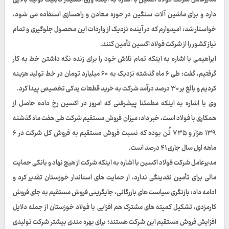
مدیرعامل شرکت فولاد اکسین با اشاره به اینکه ورق اکسینار قابلیت تولید بالایی
دارد و برای ماشین آلات سنگین در حوزه معادن و راهسازی استفاده می شود،
خواستار شد: امیدوارم که در آینده نزدیک از واردات این محصول جلوگیری و تمام
نیاز کشور را از شرکت فولاد اکسین تأمین کنند.
ابراهیمی با اشاره به اینکه تمام تلاش خود را برای زنده نگه داشتن خط به کار
گرفتیم، گفت: طی ۶ ماه گذشته نزدیک به ۶۰ میلیارد تومان در خط تولید هزینه
کردیم و بالغ بر ۳۰ درصد درآمد شرکت به خرید قطعات یدکی تخصیص پیدا کرد.
وی با اشاره به اینکه مطمئنا پیشرفتی که امروز در اکسین رخ داده حاصل از
همکاری با فولاد است، خبر داد: میزان فروش مستقیم شرکت طی هفت ماه گذشته
۱۳۹ هزار و ۷۳۵ تُن بوده که نسبت فروش مستقیم به فروش کل شرکت در ۶
ماهه اول سال جاری ۴۱ درصد است.
مدیرعامل شرکت فولاد اکسین با اشاره به اینکه شرکت از هیچ نهاد و بانکی حمایت
مالی برای تأمین نقدینگی ندارد، از حمایت های استاندار خوزستان تقدیر کرد و
ادامه داد: بازنگری سیاست های بازرگانی، جایگزینی فروش مستقیم به جای فروش
کارمزدی، تشکیل کمیته های مشترک هم افزایی با فولاد خوزستان از جمله دلایل
افزایش فروش مستقیم این شرکت هستند؛
برای بهره مندی بیشتر شرکت تولیدی