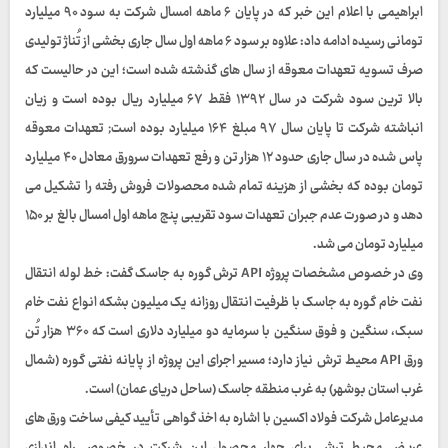
ابراهیمی با اعلام این خبر که در پایان ۶ ماهه امسال شرکت به سود ۹۰ میلیارد
تومانی رسیده ادامه داد: علاوه بر سود ۶ ماهه اول سال جاری بخشی از تُناژ تولیدی
صرف تسویه تعهدات معوقه از سال های گذشته شده است؛ این در حالیست که
بالا ترین سود شرکت در سال ۱۳۹۲ فقط ۶۷ میلیارد ریال بوده است و زیان
انباشته شرکت تا پایان سال ۹۷ مبلغ ۱۶۴ میلیارد بوده است; تعهدات معوقه
پاس شده در سال جاری حدود ۱۲ هزار تن و رفع تعهدات سرورق معادل ۴۰ میلیارد
تومان بوده که بخشی از هزینه تمام شده محصولات فروش رفته را تشکیل می
دهد و در صورت عدم جبران تعهدات سود تقریبی پنج ماهه اول امسال بالغ بر ۱۵۰
میلیارد تومان می شد.
وی در خصوص مشخصات پروژه API ترش گوره به جاسک گفت: خط لوله انتقال
نفت خام گوره به جاسک با ظرفیت انتقال روزانه یک میلیون بشکه انواع نفت خام
سبک، سنگین و فوق سنگین با سرمایه دو میلیارد دلاری است که ۳۶۰ هزار تُن
ورق API محیط ترش نیاز دارد؛ مسیر اجرای این پروژه از پایانه نفتی گوره (شمال
غرب استان بوشهر) به غرب منطقه جاسک (ساحل دریای عمان) است.
مدیرعامل شرکت فولاد اکسین با اشاره به اخذ گواهی تأیید کیفی ساخت ورق های