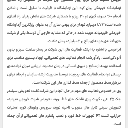
عریض محیط ترش برای چهار محصول این شرکت در خصوص راه اندازی
آزمایشگاه خوردگی بیان کرد: این آزمایشگاه با ظرفیت ۱۰ سلول تست و امکان
انجام ۱۶۰ نمونه گیری در ۳۰ روز و با همکاری شرکت های دانش بنیان راه اندازی
شده است؛ ۱,۷۳ میلیارد تومان برای بومی سازی آن به عنوان بزرگترین آزمایشگاه
خوردگی خاورمیانه هزینه شده در حالی که مشابه خارجی آن توسط یکی از شرکت
های فنلاندی هزینه ای بالغ بر ۱۱ میلیارد تومان داشت.
ابراهیمی با اشاره به اینکه فعالیت های این شرکت بر بستر صنعت سبز و بدون
آلودگی است، یادآور شد: انجام فعالیت های تعمیراتی، ایجاد بستری مناسب برای
استفاده بهینه از منابع و نیروی انسانی در زمان محدود، ارزیابی میزان توانمندی
پرسنل در انجام فعالیت های پیچیده توسط مدیریت ارشد سازمان و ایجاد توازن
در بازار هدف محصول از جمله هدف گذاری های این شرکت است.
وی در خصوص فعالیت های مهم در حال انجام این شرکت گفت: تعویض سیلندر
جک ۲۵ تنی ، گروت ریزی غلطک های خط نورد، تعویض شوت خروجی دیواید،
تعویض سینی کابل های معیوب ناحیه نورد، سرویس ولوهای کوره عملیات
حرارتی، تست PT تجهیزات خط نورد و نصب پلتفرم های تعمیراتی از آن جمله
است.