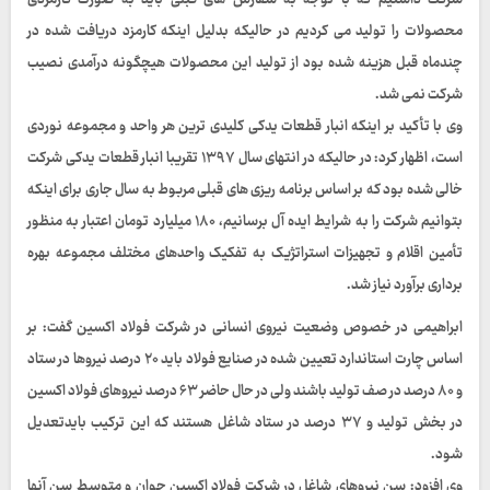
شرکت داشتیم که با توجه به سفارش های قبلی باید به صورت کارمزدی
محصولات را تولید می کردیم در حالیکه بدلیل اینکه کارمزد دریافت شده در
چندماه قبل هزینه شده بود از تولید این محصولات هیچگونه درآمدی نصیب
شرکت نمی شد.
وی با تأکید بر اینکه انبار قطعات یدکی کلیدی ترین هر واحد و مجموعه نوردی
است، اظهار کرد: در حالیکه در انتهای سال ۱۳۹۷ تقریبا انبار قطعات یدکی شرکت
خالی شده بود که بر اساس برنامه ریزی های قبلی مربوط به سال جاری برای اینکه
بتوانیم شرکت را به شرایط ایده آل برسانیم، ۱۸۰ میلیارد تومان اعتبار به منظور
تأمین اقلام و تجهیزات استراتژیک به تفکیک واحدهای مختلف مجموعه بهره
برداری برآورد نیاز شد.
ابراهیمی در خصوص وضعیت نیروی انسانی در شرکت فولاد اکسین گفت: بر
اساس چارت استاندارد تعیین شده در صنایع فولاد باید ۲۰ درصد نیروها در ستاد
و ۸۰ درصد در صف تولید باشند ولی در حال حاضر ۶۳ درصد نیروهای فولاد اکسین
در بخش تولید و ۳۷ درصد در ستاد شاغل هستند که این ترکیب بایدتعدیل
شود.
وی افزود: سن نیروهای شاغل در شرکت فولاد اکسین جوان و متوسط سن آنها