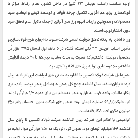
اولیه مناسب (اسلب عریض ۲۳ تُنی) در داخل کشور، عدم ارتباط مؤثر با
فولادسازی برای هم افزایی، تکمیل چرخه فولاد و توسعه کیفی و ابعادی سبد
محصولات و همچنین واردات انبوه ورق های آلیاژی از جمله دلایل عدم تحقق سبد
مورد انتظار تولید است.
وی با اشاره به اینکه تحقق ظرفیت اسمی شرکت منوط به اجرای طرح فولادسازی و
تأمین اسلب عریض ۲۳ تُنی است، گفت: در ۶ ماهه اول امسال ۳۹۵ هزار تُن
محصول تولیدی داشتیم که نسبت به مدت مشابه بین ۱۵ تا ۲۰ درصد افزایش
داشته و ۶۰ درصد این تولید ورق های API و آلیاژی بود.
مدیرعامل شرکت فولاد اکسین با اشاره به بدهی های انباشت این کارخانه بیان
کرد: تا پایان اسفند سال گذشته جمع کل بدهی ها (شامل بدهی بیمه، بانک، برق
و گاز، مالیات، واحد خرید به بازار و بدهی به مشتریان برای حدود ۹۳ هزار تُن تولید
این شرکت) ۶۹۸ میلیارد تومان بود؛ بدهی های شرکت بدون احتساب وام ۲۵۰
میلیون دلاری احداث کارخانه است.
ابراهیمی با اعلام این خبر که زیان انباشته شرکت فولاد اکسین تا پایان سال
گذشته ۱۶۴ میلیارد تومان بود، عنوان کرد: نزدیک به ۲۵۰ هزار تُن مواد اولیه در