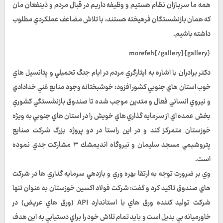
همه ما سربازان نظام هستیم و وظیفه داریم در قبال مردم و ذینفعان مان
كه همان بازنشستگان فرهيخته هستند، با تلاش مضاعف عملکردي مطلوب
داشته باشیم.
{gallery}morefeh{/gallery}
دكتر برادران با اشاره به ايثارگري مردم در ايام جنگ تحميلي و پتانسيل هاي
خوب استان هاي جنوبي كشور افزود: خوشبختانه وجود منابع غني خدادادي
و نيروي انساني فعال و متدين موجب شده تا صندوق بازنشستگي كشوري
بخش عمده اي از سرمايه گذاري هاي خويش را در استان هاي جنوبي به ويژه
خوزستان متمركز كند و در اين راستا در دو پروژه بزرگ شركت صنايع
پتروشيمي مسجد سليمان و نيروگاه انديمشك ۳ مشاركت جدي نموده
است.
وي بر ضرورت توجه به ارتقا بهره وري و بازدهي سرمايه گذاري ها در شركت
هاي صندوق تاكيد كرد و گفت: شركت فولاد اكسين خوزستان به عنوان تنها
شركت توليد كننده ورق هاي با استاندارد API (ورق هاي عريض) در
خاورميانه بي بديل است و بايد تمام تلاش خود را براي دستيابي به اين هدف