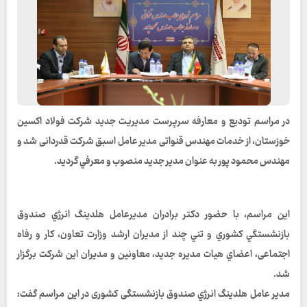
در مراسم تودیع و معارفه سرپرست مديريت جديد شرکت فولاد اکسین
خوزستان، از خدمات مهندس قنواتی مدیر عامل اسبق شرکت قدردانی شد و
مهندس محمود پور به عنوان مدیر جدید منصوب و معرفي گردید.
اين مراسم، با حضور دكتر برادران مديرعامل هلدينگ انرژي صندوق
بازنشستگي كشوري و تني چند از مديران ارشد وزارت تعاون، کار و رفاه
اجتماعی، اعضاي هيات مديره جديد، معاونين و مديران اين شركت برگزار
شد.
مدیر عامل هلدينگ انرژي صندوق بازنشستگی کشوری در اين مراسم گفت: