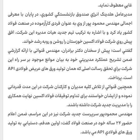
غايي معطوف نمايد.
مديرعامل هلدينگ انرژي صندوق بازنشستگي كشوري، در پایان با معرفی
اجمالی مهندس محمود پور از وي به عنوان فردی کارآزموده در صنعت فولاد
کشور ياد كرد و با اشاره به ترکیب تيم جدید هیات مدیره اين شرکت، افق
پيش روي شرکت فولاد اکسین خوزستان را روشن و روبه رشد خواند.
گفتني است؛ پيش از سخنان دكتر برادران، مهندس قنواتی با ارائه گزارشي
ضمن تشريح عملکرد مدیریتي خود به بيان موانع موجود بر سر راه این
شرکت براي تحقق رسالت اصلی که همان تولید ورق های عریض فولادی API
است، پرداخت.
همچنين قنواتي از تلاش کلیه مدیران و کارکنان شرکت در اين مدت قدردانی
نموده و از ایشان خواستند برای تداوم توفیقات فولاد اکسین نهایت همکاری
را با مدیریت جدید شرکت داشته باشند.
مهندس محمودپور سرپرست جدید شركت نيز در اين مراسم، ضمن اعلام
حضور ۲۴ ساله خود در صنعت فولاد گفت: اولین هدفم، دستيابي به تولید
ورق های فولادي API مي باشد.