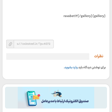
{gallery}ravabet۱۲{/gallery}
نظرات
برای نوشتن دیدگاه باید
وارد بشوید
.