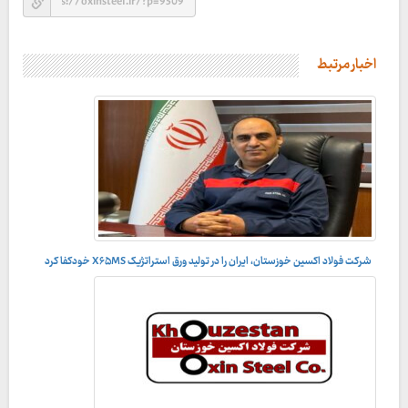
اخبار مرتبط
شرکت فولاد اکسین خوزستان، ایران را در تولید ورق استراتژیک X۶۵MS خودکفا کرد