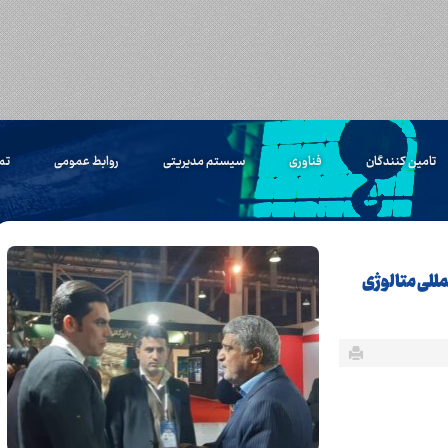
تامین کنندگان
فناوری
سیستم مدیریتی
روابط عمومی
تم
للی متالوژی