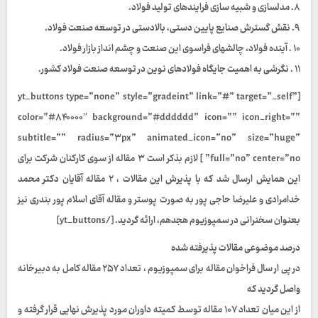
۸. مدلسازی و شبیه سازی فرایندهای تولید فولاد.
۹. نقش گسترش صنایع پایین دستی، بالادستی در توسعه صنعت فولاد.
۱۰ . آینده فولاد، چالشهای فراسوی این صنعت و چشم انداز بازار فولاد.
۱۱ . نگرشی به اهمیت جایگاه فولادهای نوین در توسعه صنعت فولاد کشور.
[yt_buttons type=”none” style=”gradeint” link=”#” target=”_self”
color=”#۸۴۰۰۰۰″ background=”#dddddd” icon=”” icon_right=””
subtitle=”” radius=”۳px” animated_icon=”no” size=”huge”
full=”no” center=”no” ] لازم بذکر است ۳ مقاله از سوی کارکنان شرکت برای
این همایش ارسال شد که با پذیرش این مقالات ، ۲ مقاله آقایان دکتر محمد
خدامرادی و علیرضا حاجی پور به صورت پوستر و مقاله آقای اسلام پور بندری نیز
بعنوان سخنرانی در سمپوزیوم هجدهم، ارائه گردید. [/yt_buttons]
درصد موضوعی مقالات پذیرفته شده
در پی ار سال فراخوان مقاله برای سمپوزیوم ، تعداد ۲۵۷ مقاله کامل به دبیرخانه
واصل گردید که
از این میان تعداد ۱۰۷ مقاله توسط کمیته داوران مورد پذیرش نهایی قرار گرفته و