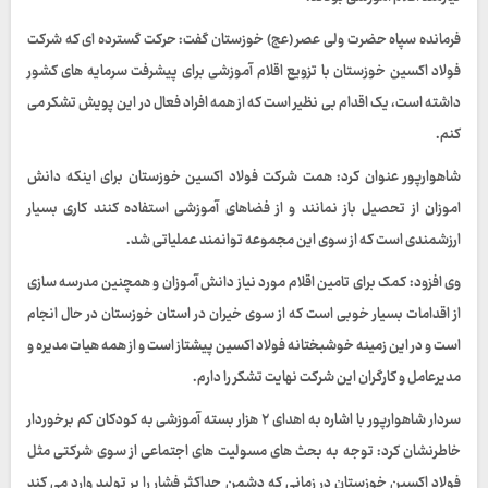
فرمانده سپاه حضرت ولی عصر (عج) خوزستان گفت: حرکت گسترده ای که شرکت
فولاد اکسین خوزستان با تزویع اقلام آموزشی برای پیشرفت سرمایه های کشور
داشته است، یک اقدام بی نظیر است که از همه افراد فعال در این پویش تشکر می
کنم.
شاهوارپور عنوان کرد: همت شرکت فولاد اکسین خوزستان برای اینکه دانش
اموزان از تحصیل باز نمانند و از فضاهای آموزشی استفاده کنند کاری بسیار
ارزشمندی است که از سوی این مجموعه توانمند عملیاتی شد.
وی افزود: کمک برای تامین اقلام مورد نیاز دانش آموزان و همچنین مدرسه سازی
از اقدامات بسیار خوبی است که از سوی خیران در استان خوزستان در حال انجام
است و در این زمینه خوشبختانه فولاد اکسین پیشتاز است و از همه هیات مدیره و
مدیرعامل و کارگران این شرکت نهایت تشکر را دارم.
سردار شاهوارپور با اشاره به اهدای ۲ هزار بسته آموزشی به کودکان کم برخوردار
خاطرنشان کرد: توجه به بحث های مسولیت های اجتماعی از سوی شرکتی مثل
فولاد اکسین خوزستان در زمانی که دشمن حداکثر فشار را بر تولید وارد می کند