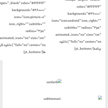
AR.apk” target=”_blank”
arget=”_blank” color=”#FFFFFF”
color=”#FFFFFF”
background=”#۹۹۰۰۰۰″
background=”#۹۹۰۰۰۰″
icon=”icon:picture-o”
icon=”icon:android” icon_right=””
icon_right=”” subtitle=””
subtitle=”” radius=”۳px”
radius=”۳px”
animated_icon=”no” size=”sm”
animated_icon=”no” size=”sm”
full=”no” center=”no” ] دانلود
full=”no” center=”no” ] دانلود
برنامه[/yt_buttons]
ها[/yt_buttons]