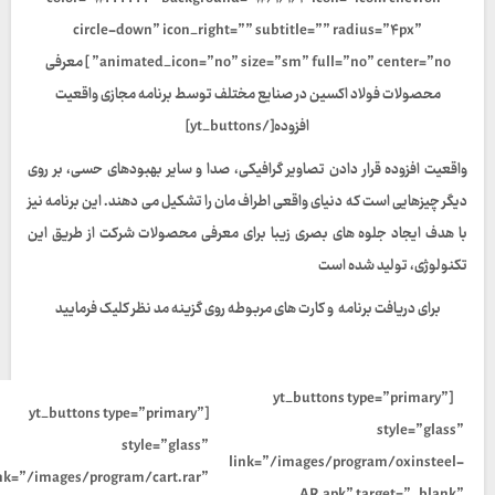
circle-down” icon_right=”” subtitle=”” radius=”۴px”
animated_icon=”no” size=”sm” full=”no” center=”no” ] معرفی
محصولات فولاد اکسین در صنایع مختلف توسط برنامه مجازی واقعیت
افزوده[/yt_buttons]
واقعیت افزوده قرار دادن تصاویر گرافیکی، صدا و سایر بهبودهای حسی، بر روی
دیگر چیزهایی است که دنیای واقعی اطراف مان را تشکیل می دهند. این برنامه نیز
با هدف ایجاد جلوه های بصری زیبا برای معرفی محصولات شرکت از طریق این
تکنولوژی، تولید شده است
برای دریافت برنامه و کارت های مربوطه روی گزینه مد نظر کلیک فرمایید
[yt_buttons type=”primary”
[yt_buttons type=”primary”
style=”glass”
style=”glass”
link=”/images/program/oxinsteel-
ink=”/images/program/cart.rar”