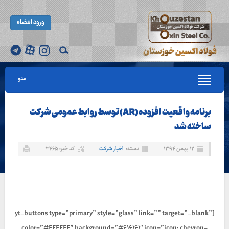
ورود اعضاء
منو
برنامه واقعیت افزوده (AR) توسط روابط عمومی شرکت
ساخته شد
۱۲ بهمن ۱۳۹۴
دسته:
اخبار شرکت
کد خبر: ۳۶۶۵
[yt_buttons type=”primary” style=”glass” link=”” target=”_blank”
color=”#FFFFFF” background=”#۶۱۶۱۶۱″ icon=”icon: chevron-