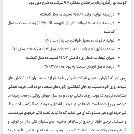
گوشه ای از آمار و ارقام درخشان عملکرد ۹۴ شرکت به شرح ذیل بود:
در زمینه تولید : رشد ۶/۹ % نسبت به سال گذشته
در زمینه تولید محصولات با ارزش افزوده بالا : ۳۵ % رشد نسبت به سال
گذشته
تولید ۸ گونه محصول فولادی جدید در سال ۹۴
آماده به کاری تجهیزات : رشد از ۷۹ % در سال ۹۳ به ۸۷ % در سال ۹۴
میزان توقفات اضطراری : کاهش ۷۲ % نسبت به سال گذشته
درصد تحقق فروش نسبت به بودجه : ۹۳/۸ %
پس از ارائه گزارش مدیران شرکت، قنواتی با تشکر از کلیه مدیران که با تلاش های
شبانه روزی خود مسبب به جای گذاشتن رکوردهای متعدد بوده اند، افزود: همگی
مشاهده کردیم که روند، روند مثبتی بوده و در اصل جهش بزرگی در همه زمینه ها
در اکسین رخ داده است. قطعا در هر حرکتی اشکال وجود دارد، اگر کسی اظهار نظر
غیر حرفه ای و غیر مسئولانه ای می نماید که ما نباید تحت تاثیر حرفهای غیر مستند
و مستدل برخی افراد از خارج از سازمان باشیم. سیاستهای کلی مان در تولید و
فروش محصولات موجب صعود اکسین بود و نه به تعبیر بعضی ها منجر به