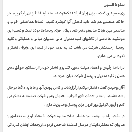
سقوط اکسین.
وی همچنین گفت: میزان زیان انباشته کمتر شده، ما نباید فقط زیان را بگوییم. هر
جا که صحبتی هم شد باید کاهش آنرا گوشزد کنیم. انصافا هماهنگی خوب و
مناسبی بین هیات مدیره و مدیر عامل برای اجرای برنامه ها بوده است و کسب این
موفقیت ها ناشی از تلاشهای کلیه مدیران عالی، مدیران میانی و عملیاتی و کلیه
پرسنل زحمتکش شرکت می باشد که به نوبه خود از کلیه این عزیزان تشکر و
قدردانی می نمایم.
در ادامه رئیس و اعضاء هیئت مدیره تقدیر و تشکر خود را از عملکرد موفق مدیر
عامل و کلیه مدیران و پرسنل شرکت بیان نمودند.
آقای وحیدی گفت : تشکر میکنم از گزارشات و کامل بودن آنها و ما باید دائما در حال
رشد باشیم. ازتمام زحمات آقای قنواتی بعنوان راس شرکت صمیمانه تشکر می
کنم و آرزوی توفیق روز افزون برای پرسنل و مدیریت دارم.
در بخش پایانی برنامه نیز اعضاء هیئت مدیره شرکت با اهداء لوح به تعدادی از
مدیران که عملکرد ایشان در سال گذشته شاخص تر بود، از زحمات ایشان قدردانی