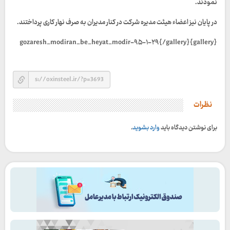
نمودند.
در پایان نیز اعضاء هیئت مدیره شرکت در کنار مدیران به صرف نهار کاری پرداختند.
{gallery}gozaresh_modiran_be_heyat_modir-۹۵-۱-۲۹{/gallery}
نظرات
برای نوشتن دیدگاه باید
وارد بشوید
.