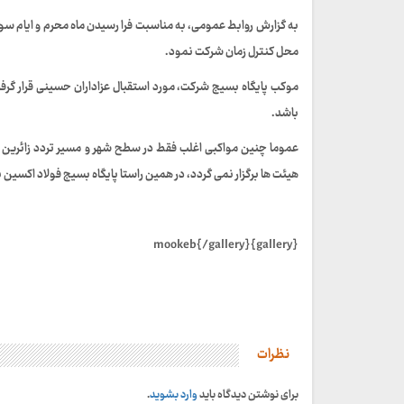
به گزارش روابط عمومی، به مناسبت فرا رسیدن ماه محرم و ایام سو
محل کنترل زمان شرکت نمود.
موکب پایگاه بسیج شرکت، مورد استقبال عزاداران حسینی قرار گرفت
باشد.
عموما چنین مواکبی اغلب فقط در سطح شهر و مسیر تردد زائرین ا
هیئت ها برگزار نمی گردد، در همین راستا پایگاه بسیج فولاد اکسین
{gallery}mookeb{/gallery}
نظرات
برای نوشتن دیدگاه باید
وارد بشوید
.