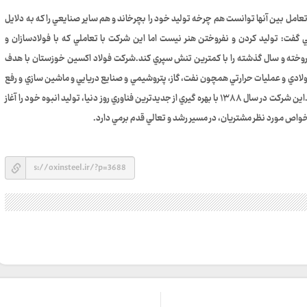
تعامل بين آنها توانست هم چرخه توليد خود را بچرخاند و هم ساير صنايعي را که به دلايل
 گفت: توليد کردن و نفروختن هنر نيست اما اين شرکت با تعاملي که با فولادسازان و
وخته و سال گذشته را با کمترين تنش سپري کند.شرکت فولاد اکسين خوزستان با هدف
ادي و عمليات حرارتي همچون نفت، گاز، پتروشيمي و صنايع دريايي و ماشين سازي و رفع
نياز محصولات استراتژيک صنعت کشور در سال ۱۳۸۴ به ثبت رسيد.اين شرکت در سال ۱۳۸۸ با بهره گيري از جديدترين فناوري روز دنيا، توليد انبوه خود را آغاز
خواص مورد نظر مشتريان، در مسير رشد و تعالي قدم برمي دارد.