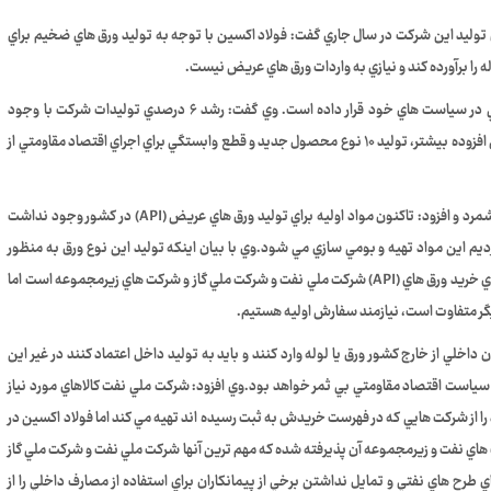
توليد اين شرکت در سال جاري گفت: فولاد اکسين با توجه به توليد ورق هاي ضخيم براي
ه را برآورده کند و نيازي به واردات ورق هاي عريض نيست.
قنواتي اظهار کرد: اين شرکت برنامه توليد را با رشد يکصد هزار تني در سياست هاي خود قرار داده است. وي گفت: رشد ۶ درصدي توليدات شرکت با وجود
مشکلات حاکم بر صنايع فولادي، رشد ۱۸ درصدي محصولات با ارزش افزوده بيشتر، توليد ۱۰ نوع محصول جديد و قطع وابستگي براي اجراي اقتصاد مقاومتي از
وي رسالت اصلي تاسيس فولاد اکسين را حمايت از صنعت داخل برشمرد و افزود: تاکنون مواد اوليه براي توليد ورق هاي عريض (API) در کشور وجود نداشت
 کرديم اين مواد تهيه و بومي سازي مي شود.وي با بيان اينکه توليد اين نوع ورق به منظور
تحقق سياست اقتصاد مقاومتي است، اظهار کرد: مشتري اصلي ما براي خريد ورق هاي (API) شرکت ملي نفت و شرکت ملي گاز و شرکت هاي زيرمجموعه است اما
يکديگر متفاوت است، نيازمند سفارش اوليه هستيم.
 داخلي از خارج کشور ورق يا لوله وارد کنند و بايد به توليد داخل اعتماد کنند در غير اين
 سياست اقتصاد مقاومتي بي ثمر خواهد بود.وي افزود: شرکت ملي نفت کالاهاي مورد نياز
را از شرکت هايي که در فهرست خريدش به ثبت رسيده اند تهيه مي کند اما فولاد اکسين در
شرکت هاي نفت و زيرمجموعه آن پذيرفته شده که مهم ترين آنها شرکت ملي نفت و شرکت ملي گاز
رح هاي نفتي و تمايل نداشتن برخي از پيمانکاران براي استفاده از مصارف داخلي را از