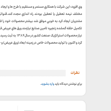
وي افزود: اين شرکت با همکاري مستمر و مستقيم با طرح ها و ايجاد 
مختلف نيمه تعطيل يا تعطيل بودند راه اندازي مجدد کند.قنواتي
مشتريان ايجاد کرد به خوبي موفق شد بيشتر محصولات خود را فر
تکميل حلقه گمشده زنجيره تامين صنايع نيازمند ورق هاي عريض فول
کرد و اکنون با توليد محصولات خاص در زمينه ابعاد (ورق عريض) و 
نظرات
برای نوشتن دیدگاه باید
وارد بشوید
.