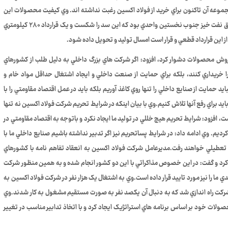
ه آن تاکنون براي خريد از فولاد اکسين رغبت نداشته اند. وي کيفيت محصولات اين
شرکت را مشابه محصولات خارجي دانست و گفت: شرکت ملي مناطق نفت خيز جنوب نخستين واحدي بود که اين سد را شکست و يک قرارداد ۲۸۰ کيلومتري
ي فروش محصولات دشوار کرد، افزود: اگر شرکت هاي بزرگ داخلي به دليل طلب از کشورهاي
را خريداري کنند، بلکه براي حمايت از صنعت داخلي و ايجاد اشتغال حداقل مواد خام و
د حمايت از صنايع داخلي را تنها روي کاغذ آوريم بلکه بايد در عمل اقتصاد مقاومتي را با
د براي رفع آنها تلاش کنيم.وي با بيان اينکه در شرايط تحريم شرکت فولاد اکسين نه تنها
که توليد اين شرکت ۶ درصد افزايش داشت، افزود: شرايط تحريم هيچ خللي در توليد ما ايجاد نکرد و باتوجه به اقتصاد مقاومتي در
رديم. وي ادامه داد: در شرايط پساتحريم نيز اگر تدبير نداشته باشيم صنايع داخلي ما با
تعطيلي خواهند رفت.مديرعامل شرکت فولاد اکسين به انعقاد تفاهم نامه با کشورهاي
ه کرد و گفت: در اين خصوص مذاکراتي با اين دو کشور انجام شده و به همين منظور شرکت
ما را نيز مورد تاييد قرار داده است.وي به اشتغال يک هزار نفر در شرکت فولاد اکسين به
افزود: در سال ۱۳۹۴ يکسري تجهيزات شرکت راه اندازي شد که به دنبال آن يکصد نفر به صورت مستقيم مشغول به کار شدند.وي
لات خود بر اساس برنامه هاي استراتژيک ايجاد کرد و با اتخاذ تدابير مناسب در تغيير