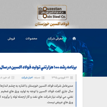
معرفی شرکت
محصولات
فروش
برنامه رشد ۱۰۰ هزار تني توليد فولاد اکسین در سال ۹۵
۲۲ فروردین ۱۳۹۵
دسته:
اخبار شرکت
کد خبر: ۳۶۸۸
مديرعامل شرکت فولاد اکسين خوزستان با اشاره به چشم اندازهاي
سال جاري گفت: فولاد اکسين با توجه به توليد ورق هاي ضخيم 
نفتي، مي تواند نياز شرکت هاي نفت و گاز ازجمله لوله را برآورده ک
ورق هاي عريض نيست.