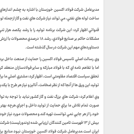
مديرعامل شرکت فولاد اکسين خوزستان با اشاره به چشم اندازهاي 
ساخت لوله هاي نفتي، مي تواند نياز شرکت هاي نفت و گاز ازجمله لول
دستاوردهاي مهم اين شرکت در سال گذشته است.
اما با تفاهم نامه اي که با فولاد مبارکه و ساير فولادسازان منعقد
توليد اين ورق ها از آنجا که از نظر ضخامت، آناليز و نياز هر طرح با 
وي اعلام کرد: شرکت هاي بزرگ نفت و گاز کشور نبايد با توجه به توان
صورت تمام تلاش ما براي حمايت از توليد داخل و اجراي هرچه بهتر
خود را از هر جايي نمي توانست تهيه کند و محصولات مورد نياز خود 
بيش از ۱۳ فهرست تامين کنندگان ارزيابي شده (وندورليست) 
ايران است.مديرعامل شرکت فولاد اکسين خوزستان نبود منابع براي ط