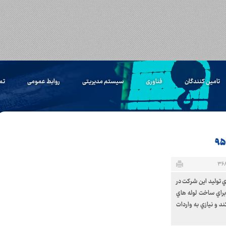
تامین کنندگان
فناوری
سیستم مدیریتی
روابط عمومی
تم
 توليد اين شرکت در
براي ساخت لوله هاي
ند و نيازي به واردات