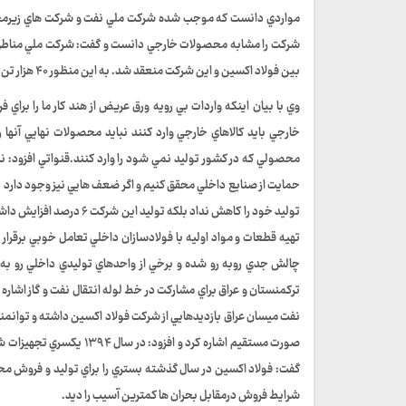
مواردي دانست که موجب شده شرکت ملي نفت و شرکت هاي زيرمجموع
بين فولاد اکسين و اين شرکت منعقد شد. به اين منظور ۴۰ هزار تن از اين قرارداد قطعي و قرار است امسال توليد و تحويل داده شود.
وي با بيان اينکه واردات بي رويه ورق عريض از هند کار ما را برا
خارجي بايد کالاهاي خارجي وارد کنند نبايد محصولات نهايي آنها 
محصولي که در کشور توليد نمي شود را وارد کنند.قنواتي افزود: نباي
حمايت از صنايع داخلي محقق کنيم و اگر ضعف هايي نيز وجود دارد باي
توليد خود را کاهش نداد بل
تهيه قطعات و مواد اوليه با فولادسازان داخلي تعامل خوبي برقرار ک
چالش جدي روبه رو شده و برخي از واحدهاي توليدي داخلي رو به 
ترکمنستان و عراق براي مشارکت در خط لوله انتقال نفت و گاز اشار
نفت ميسان عراق بازديدهايي از شرکت فولاد اکسين داشته و توانمندي 
صورت مستقيم اشاره کرد و 
گفت: فولاد اکسين در سال گذشته بستري را براي توليد و فروش محصو
شرايط فروش درمقابل بحران ها کمترين آسيب را ديد.