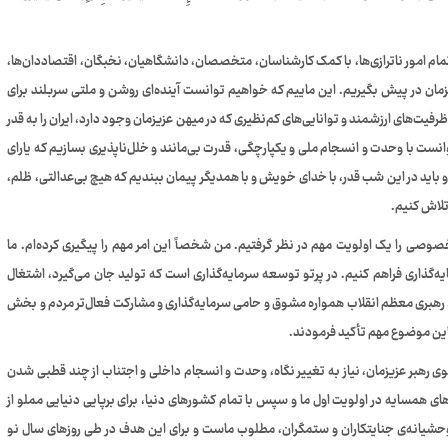
تمام امور ناترازی‌ها، با کمک کارشناسان، متخصصان، دانشگاهیان، نخبگان، اقتصاددان‌ها،
ان در پیش بگیریم. این ماییم که خواهیم توانست آینده‌ای روشن و ملتی سربلند برای
رفیت‌های ارزشمند و توانایی‌های کم‌نظیری که در میهن عزیزمان وجود دارد، ایران را به قدر
ست با وحدت و انسجام ملی و یکپارچگی، قدرت بی‌مانند و خلل‌ناپذیری بسازیم که یارای
و باید در این شب قدر، با خدای خویش و با همدیگر پیمان ببندیم که هیچ بی‌عدالتی، ظلم،
تلاش کنیم.
وصی را یک اولویت مهم در نظر گرفتیم. من شخصاً این امر مهم را پیگیری کرده‌ام. ما
یه‌گذاری فراهم کنیم. در پرتو توسعه سرمایه‌گذاری است که تولید جان می‌گیرد، اشتغال
 رهبری معظم انقلاب همواره مشوق و حامی سرمایه‌گذاری و مشارکت فعال‌تر مردم و بخش
این موضوع مهم تأکید فرمودند.
وی رهبر عزیزمان، نیاز به تغییر نگاه، وحدت و انسجام داخلی و اجتناب از چند قطبی شدن
های همسایه در اولویت اول ما و سپس با تمام کشور‌های دنیا، برای برپایی دنیایی مملو از
 وحشیانه‌ی جنایتکاران و ستمگران، مطلوب ماست و برای این هدف در طی روز‌های سال نو