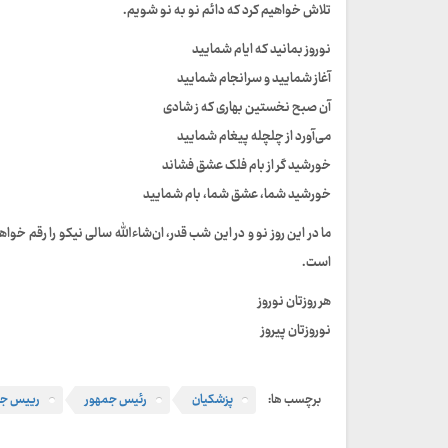
تلاش خواهیم کرد که دائم نو به نو شویم.
نوروز بمانید که ایام شمایید
آغاز شمایید و سرانجام شمایید
آن صبح نخستین بهاری که ز شادی
می‌آورد از چلچله پیغام شمایید
خورشید گر از بام فلک عشق فشاند
خورشید شما، عشق شما، بام شمایید
ما در این روز نو و در این شب قدر، ان‌شاءالله سالی نیکو را رقم خواهی
است.
هر روزتان نوروز
نوروزتان پیروز
برچسب ها:
پزشکیان
رئیس جمهور
رییس جم