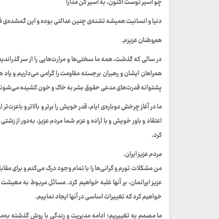
چو اسیر توست اکنون، به اسیر کن مدارا
دنیا و انسانیت همیشه تشنه‌ی چنین عدالتی بوده و این گمشده‌ی 
هم‌وطنان عزیزم.
در سالی که گذشت، همه ما سختی‌ها و مرارت‌هایی را از سر گذراندی
همراهان ایشان و رهبران برجسته مقاومت را گرامی می‌داریم و یاد ه
پشتوانه قدرت‌های مدعی حقوق بشر به خاک و خون کشیده می‌شوند، ن
ما در آغاز چرخش دوباره‌ی ایام، قدر خویش را برتر و بالاتر و باعزت‌ت
اعتقاد و باور خویش و با اراده و عزم شما مردم عزیز، به‌دور از زشت
کرد.
مردم عزیز ایران.
من مشکلات تورم و گرانی‌ها را با تمام وجود درک می‌کنم و برای مقا
عزیز ایرانمان، بر آنها غلبه خواهیم کرد. مسائل مربوط به معیش
خواهیم کرد که تغییرات اساسی در آنها ایجاد نماییم.
ما مصمم به تغییریم؛ ادامه مدیریت و زندگی با روش گذشته به‌معنی بدتر شدن