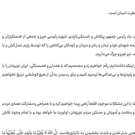
فطرت انسان است.
م. یاد رئیس جمهور پرتلاش و خستگی‌ناپذیر، شهید رئیسی عزیز و جمعی از خدمتگزاران و
مه شهدای غزه و لبنان و زنان و مردان و کودکان بی‌گناهی را که توسط رژیم نسل‌کش و با
یز عزیز و بزرگ می‌داریم.
ر از اینکه داشته‌ایم، رقم خواهیم زد و مصممیم که با همدلی و همبستگی، ایران عزیزمان را با
ی و پلیدی‌ها و بی‌عدالتی‌ها ترسیم کنیم و برای رسیدن به آن از هیچ کوششی دریغ نخواهیم
بله با این مشکلات موجود قطعاً راهی پیدا خواهیم کرد و با همراهی و مشارکت همه‌ی مردم
ت و سلامت و آموزش و مسکن مردم عزیزمان، اولویت ما خواهد بود و با تمام وجود تلاش
 و شدت بخشیدن به ناترازی‌هاست، إِنَّ اللهَ لاَ یُغَیِّرُ مَا بِقَوْمٍ حَتَّی یُغَیِّرُواْ مَا