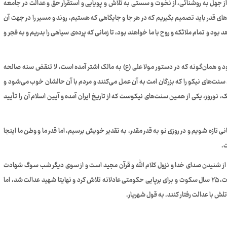
 از جهل به روشنائی، از نخوت و سستی به تلاش و پویایی و استقرار حق و عدالت در جامعه
های قدر باید تصمیم بگیریم که در هر جا و جایگاهی که هستیم، روند و مسیر را در جهت آن
بود و تمام ملائکه و روح با ما خواهند بود، تا زمانی که پرده‌ی سیاهی را بدریم و به فجر و
شود و همان‌گونه که در دستور مولا علی (ع) به مالک اشتر آمده است، لا تنقض سنه صالحه
، سنت‌های نیکو را که بزرگان امت به آن عمل می‌کنند و مردم با آن حالشان خوب می‌شود و
وز، یکی از همین سنت‌های نیکوست که از تاریخ ایران آمده و آیین اسلام آن را تأیید
نی تازه شویم و در روزی نو به قدر مقدر، به تقدیر خویش برسیم، اما قدر ما و وطن ما اینجا
ت.
نیدن صدای خدا و نزول کلام الله و قرآن مجید است و از سوی دیگر شب سوگ شهادت
مولای متقیان علی (ع) که صدای عدالت انسانی بود. او که برای وحدت، ۲۵ سال سکوت و برای برپایی حکومتی عادلانه تلاش کرد و نهایتا شهید عدالت شد، اما
لش با عدالت رفتار کنند. به قول شهریار.