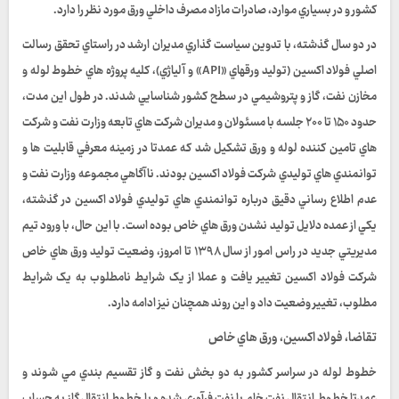
کشور و در بسياري موارد، صادرات مازاد مصرف داخلي ورق مورد نظر را دارد.
در دو سال گذشته، با تدوين سياست گذاري مديران ارشد در راستاي تحقق رسالت
اصلي فولاد اکسين (توليد ورقهاي «API» و آلياژي)، کليه پروژه هاي خطوط لوله و
مخازن نفت، گاز و پتروشيمي در سطح کشور شناسايي شدند. در طول اين مدت،
حدود ۱۵۰ تا ۲۰۰ جلسه با مسئولان و مديران شرکت هاي تابعه وزارت نفت و شرکت
هاي تامين کننده لوله و ورق تشکيل شد که عمدتا در زمينه معرفي قابليت ها و
توانمندي هاي توليدي شرکت فولاد اکسين بودند. ناآگاهي مجموعه وزارت نفت و
عدم اطلاع رساني دقيق درباره توانمندي هاي توليدي فولاد اکسين در گذشته،
يکي از عمده دلايل توليد نشدن ورق هاي خاص بوده است. با اين حال، با ورود تيم
مديريتي جديد در راس امور از سال ۱۳۹۸ تا امروز، وضعيت توليد ورق هاي خاص
شرکت فولاد اکسين تغيير يافت و عملا از يک شرايط نامطلوب به يک شرايط
مطلوب، تغيير وضعيت داد و اين روند همچنان نيز ادامه دارد.
تقاضا، فولاد اکسين، ورق هاي خاص
خطوط لوله در سراسر کشور به دو بخش نفت و گاز تقسيم بندي مي شوند و