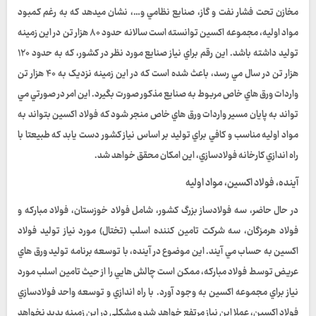
مخازن تحت فشار نفت و گاز، صنايع نظامي و…، نشان ميدهد که به رغم کمبود
مواد اوليه، مجموعه اکسين توانسته است سالانه حدود ۸۰ هزار تن در اين زمينه
توليد داشته باشد. اين رقم براي نياز صنايع مورد نظر در کشور، که به حدود ۱۲۰
هزار تن در سال مي رسد، باعث شده است که در اين زمينه نزديک به ۴۰ هزار تن
واردات ورق هاي خاص مربوط به صنايع مذکور صورت بگيرد. اين امر در صورتي مي
تواند به پايان مسير واردات ورق هاي خاص منجر شود که فولاد اکسين بتواند به
مواد اوليه مناسب و کافي براي توليد بر اساس نياز کشور دست يابد که طبيعتا با
راه اندازي کارخانه فولادسازي، اين امکان محقق خواهد شد.
آينده، فولاد اکسين، مواد اوليه
در حال حاضر، سه فولادساز بزرگ کشور، شامل فولاد خوزستان، فولاد مبارکه و
فولاد هرمزگان، سه شرکت تامين کننده اسلب (تختال) مورد نياز توليد فولاد
اکسين به حساب مي آيند. اين موضوع در آينده، با توسعه برنامه توليد ورق هاي
عريض توسط فولاد مبارکه، ممکن است چالش هايي را از حيث تامين اسلب مورد
نياز براي مجموعه اکسين به وجود آورد. با راه اندازي و توسعه واحد فولادسازي
فولاد اکسين، عملا اين نياز مرتفع خواهد شد و مشکلي در اين زمينه پديد نخواهد