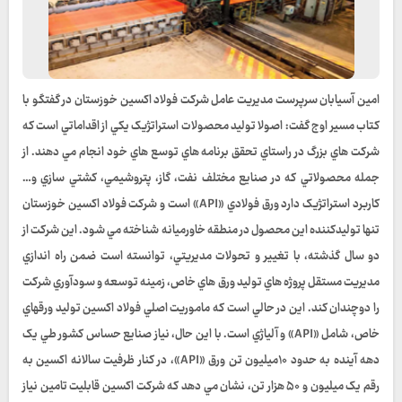
امین آسیابان سرپرست مدیریت عامل شرکت فولاد اکسین خوزستان در گفتگو با
کتاب مسیر اوج گفت: اصولا توليد محصولات استراتژيک يکي از اقداماتي است که
شرکت هاي بزرگ در راستاي تحقق برنامه هاي توسع هاي خود انجام مي دهند. از
جمله محصولاتي که در صنايع مختلف نفت، گاز، پتروشيمي، کشتي سازي و…
کاربرد استراتژيک دارد ورق فولادي «API» است و شرکت فولاد اکسين خوزستان
تنها توليدکننده اين محصول در منطقه خاورميانه شناخته مي شود. اين شرکت از
دو سال گذشته، با تغيير و تحولات مديريتي، توانسته است ضمن راه اندازي
مديريت مستقل پروژه هاي توليد ورق هاي خاص، زمينه توسعه و سودآوري شرکت
را دوچندان کند. اين در حالي است که ماموريت اصلي فولاد اکسين توليد ورقهاي
خاص، شامل «API» و آلياژي است. با اين حال، نياز صنايع حساس کشور طي يک
دهه آينده به حدود ۱۰ميليون تن ورق «API»، در کنار ظرفيت سالانه اکسين به
رقم يک ميليون و ۵۰ هزار تن، نشان مي دهد که شرکت اکسين قابليت تامين نياز