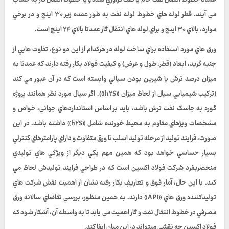
عمدتا خطوط انتقال نفت خام يا نفت فرآوري شده و يا خطوط انتقال گاز به حساب
مي آيند. قطر لوله هاي خطوط لوله نفت به طور عمده زير ۳۰ اينچ و در برخي
موارد، بالاي ۳۰ اينچ و براي لوله هاي انتقال گاز عمدتا بالاي ۲۴ اينج است.
ورق هاي مورد استفاده براي ساخت لوله در هرکدام از اين دو نوع، تفاوت هايي از
جنبه گريد، ابعاد (قطر، طول و عرض) و کيفيت فولاد بکار رفته دارند که عمدتا به
ميزان درصد ترش يا شيرين بودن سيالي وابسته است که در آن عبور مي کند
(ترکيب شيميايي سيال از لحاظ ميزان «h۲S»). اگر سيال مورد نظر همانند پروژه
گوره به جاسک نفت ترش باشد، بايد بر اساس استانداردهاي جهاني، خواص و
مشخصات ويژهاي مقاوم به محيط خورنده شامل «h۲S» داشته باشد. در اين
صورت، فرايند توليد از مرحله توليد اسلب تا ورق متفاوت و داراي پارامترهاي کنترلي
بسيار حساسي خواهد بود که همين مهم يکي ديگر از ويژگي هاي توليدي
منحصربفرد شرکت فولاد اکسين است که در طراحي فرايند توليدش لحاظ مي
کند. با اين حال، آمار فوق و تعاريفِ بکار رفته نشان از اهميت نقش شرکت هاي
توليدکننده ورق هاي «API» دارند. به همين منظور، بررسي تقاضاي سالانه ورق
مصرفي در خطوط انتقال نفت و گاز اهميت مي يابد تا به واسطه آن، آشکار شود که
فولاد اکسين چه نقشي ميتواند در اين ميان ايفا کند.