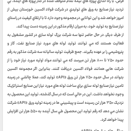
فرض، با راه اندازي پروژه هاي نيمه تمام متوقف شده در کنار پروژه هاي آينده، بي
ترديد نياز صنايع به ورق هاي توليدي در شرکت فولاد اکسين خوزستان بيش از
امروز خواهد شد و اين توانايي در مجموعه وجود دارد تا با ارتقاي کيفيت در راستاي
نياز صنايع به توليد خود، به ميزان ارقام مذکور در اين زمينه دست پيدا کند.
از طرف ديگر، در حال حاضر تنها سه شرکت بزرگ لوله سازي در کشور مشغول به
فعاليت هستند که مي توانند توليد لوله هاي مورد نياز صنايع نفت، گاز و
پتروشيمي را بر عهده بگيرند. جمع ظرفيت توليد ساليانه سه شرکت مذکور به رقم
حدود ۷۵۰ تا ۸۰۰ هزار تن ميرسد که مي توانند مواد اوليه مورد نياز خود را از
شرکت هايي همانند فولاد اکسين دريافت کنند. بنابراين اگر مجموعه اکسين
بتواند در سال حدود ۷۵۰ هزار تن ورق «API» توليد کند، عملا چالشي در زمينه
تامين نياز صنايع لوله سازي براي ساخت لوله هاي مورد نياز اين صنايع استراتژيک
وجود نخواهد داشت. اين در حالي است که در سال گذشته، توليد اين محصول به
نزديک ۳۵۰ هزار تن رسيده است و پيشبيني ها در زمينه توليد ورق «API» شرکت
نشان مي دهد که رقم توليد اين محصول طي سال آينده به ۵۵۰ هزار تن افزايش
پيدا خواهد کرد.