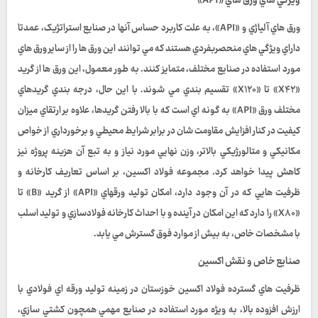
ويژگي هاي ورق هاي «API»
ورق هاي آلياژي و «API»، به علت کاربرد حساس آنها در صنايع استراتژيک، عمدتا
داراي ويژگي هاي منحصربفردي هستند که مي توانند اين ورق ها را از ساير ورق هاي
مورد استفاده در صنايع مختلف، متمايز کنند. به طور معمول، اين ورق ها از گريد
«X۴۲» تا «X۱۲۰» تقسيم بندي مي شوند. با اين حال، درجه بندي گريدهاي
مختلف ورق «API» به گونه اي است که با بالا رفتن گريدها، علاوه بر ارتقاي ميزان
کيفيت در کنار افزايش مقاومت شان در برابر شرايط محيطي و برخورداري از خواص
مکانيکي و متالورژيکي بالاتر، وزن نهايي مورد نياز و به تبع آن هزينه پروژه نيز
کاهش پيدا خواهد کرد. مجموعه فولاد اکسين، بر اساس تعاريف کارخانه و
ظرفيت هايي که در آن وجود دارد، امکان توليد ورقهاي «API» از گريد «B» تا
«X۸۰» را دارد که اين امکان در آينده و با احداث کارخانه فولادسازي و توليد اسلب
با مشخصات خاص، به بيش از موارد فوق گسترش مي يابد.
صنايع خاص و نقش اکسين
ظرفيت هاي گسترده فولاد اکسين خوزستان در زمينه توليد ورقه اي فولادي با
ارزش افزوده بالا، به ويژه مورد استفاده در صنايع مهمي همچون کشتي سازي،