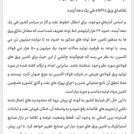
تقاضاي ورق «API» طي يک دهه آينده
بر اساس آمارهاي موجود، براي انتقال خطوط نفت و گاز در سراسر کشور طي يک
دهه آينده، حدود ۲۴ هزار کيلومتر خط لوله تعريف شده است که معادل تناژي ورق
ها به منظور تامين خط لوله هاي مذکور به حدود ده تا دوازده ميليون تن مي
رسد. با توجه به ظرفيت توليد سالانه حدود يک ميليون و ۵۰ هزار تني فولاد
اکسين، به نظر مي رسد که هيچگونه چالشي از اين حيث براي تامين ورق هاي
فولادي مورد نظر وجود نداشته باشد. بنابراين اعداد و ارقام گفته شده در مورد
توليد ورق فولادي عريض در شرکت فولاد اکسين به هيچ عنوان ثابت نيستند و
عملا تحقق آن تابع عملياتي شدن و اجراي پروژه هاي نفت و گازي کشور و همچنين
تامين مواد اوليه مناسب و مورد نياز است.
با اين حال، اگر شرايط کشور به گونه اي پيش برود که محدوديت هاي اِعمال شده
ناشي از تحريم هاي ظالمانه رفع شود و به واسطه آن، امکان فروش نفت و تبادلات
گسترده بين المللي به وجود آيد، قطعا وضعيت عرضه و تقاضا در بازار صنايع
استراتژيک و تامين ورق هاي مورد نياز اين صنايع تغيير خواهد کرد. با اين پيش