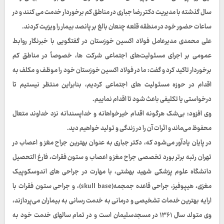
سال گذشته با مدیریت دکتر رضا جباری در مناطق کم برخوردار خدمت می کنند و در
ساعات حضور خود در منطقه قلعه چنعان بالغ بر پانصد بیمار را ویزیت کردند.
علی محمدی مدیرعامل فولاد اکسین خوزستان در گفتگویی با خبرنگار روابط
عمومی بر اجرای مسئولیت‌های اجتماعی شرکت ها، خصوصاً در مناطق کم
برخوردار تاکید کرد و گفت: ما در فولاد اکسین خوزستان خود را موظف و مکلف به
اقدام در حوزه مسئولیت های اجتماعی کردیم، بنابراین منتظر نیستیم تا
درخواستی یا تکلیفی باعث شود تا اقدام نماییم.
وی افزود: بی‌شک هرگونه اقدام خیرخواهانه و خداپسندانه نزد خداوند متعال
محفوظ می‌ماند و اثرات آن را در زندگی و تولید خواهیم دید.
در پایان یادآور می‌شود که، دکتر جباری به عنوان بهترین جراح مغز و اعصاب در
تهران رتبه برتر بورد تخصصی جراح مغز و اعصاب و ستون فقرات، فارغ التحصیل
دانشگاه علوم پزشکی شهید بهشتی، با مهارت در جراحی های اندوسکوپیک
مغزی، هیپوفیز، جراحی قاعده جمجمه(skull base)، و جراحی ستون فقرات با
ارایه بهترین خدمات تشخیصی و درمانی به خدمت رسانی به بیماران می‌پردازند،
وی متولد سال ۱۳۶۱ در مسجدسلیمان است و در تمام سالهای خدمت خود به