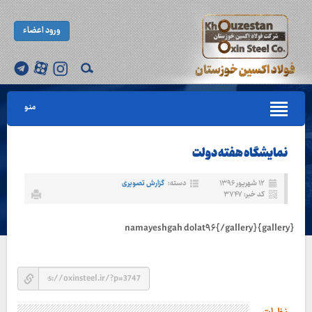
ورود اعضاء
منو
نمایشگاه هفته دولت
۱۲ شهریور ۱۳۹۶
دسته:
گزارش تصویری
کد خبر: ۳۷۴۷
{gallery}namayeshgah dolat۹۶{/gallery}