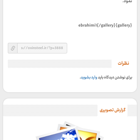
نمود.
{gallery}ebrahimi۱{/gallery}
نظرات
برای نوشتن دیدگاه باید
وارد بشوید
.
گزارش تصویری