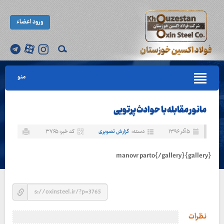
ورود اعضاء
منو
مانور مقابله با حوادث پرتویی
۵ آذر ۱۳۹۶
دسته:
گزارش تصویری
کد خبر: ۳۷۶۵
{gallery}manovr parto{/gallery}
نظرات