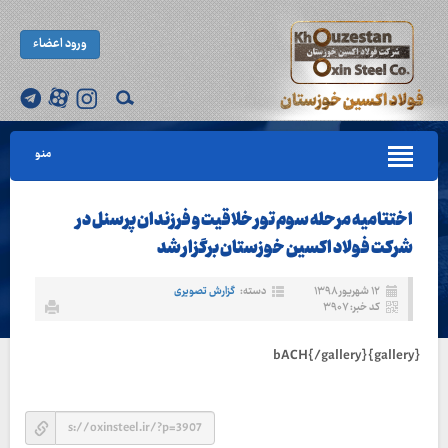
ورود اعضاء
منو
اختتامیه مرحله سوم تور خلاقیت و فرزندان پرسنل در
شرکت فولاد اکسین خوزستان برگزار شد
۱۲ شهریور ۱۳۹۸
دسته:
گزارش تصویری
کد خبر: ۳۹۰۷
{gallery}bACH{/gallery}