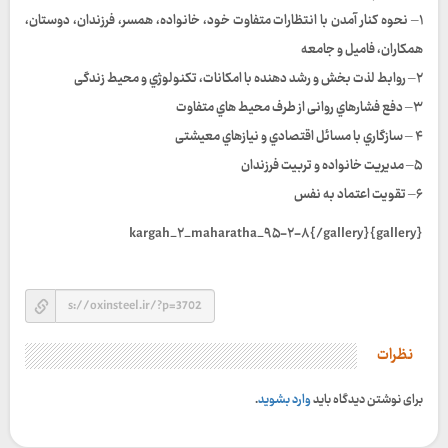
۱– نحوه کنار آمدن با انتظارات متفاوت خود، خانواده، همسر، فرزندان، دوستان،
همکاران، فامیل و جامعه
۲– روابط لذت بخش و رشد دهنده با امکانات، تکنولوژي و محیط زندگی
۳– دفع فشارهاي روانی از طرف محیط هاي متفاوت
۴ – سازگاري با مسائل اقتصادي و نیازهاي معیشتی
۵– مدیریت خانواده و تربیت فرزندان
۶– تقویت اعتماد به نفس
{gallery}kargah_۲_maharatha_۹۵-۲-۸{/gallery}
نظرات
برای نوشتن دیدگاه باید
وارد بشوید
.