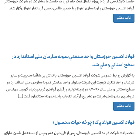
جلسه کارشناسی قرارداد پروژه انتقال نفت خام گوره به جاسک با مشارکت دو شرکت خوزستانی
فولاد اکسین خوزستان و لوله سازی اهواز و با حضور عالمی نیسی فرماندار اهواز برگزار شد.
ادامه مطلب
فولاد اكسين خوزستان واحد صنعتي نمونه سازمان ملي استاندارد در
سطح استاني و ملي شد
به گزارش روابط عمومی شرکت فولاد اکسین خوزستان ،با تلاش بی شائبه مدیریت و سایر
کارکنان واحد کنترل کیفیت این شرکت بعنوان واحد صنعتي نمونه سازمان ملي استاندارد در
سطح استاني و ملي سال ۹۶-۹۷ در زمينه توليد ورقهاي فولادي گرم نورديده گردید. مهندس
کروشاوی مدیرعامل شرکت در تشریح فرآیند انتخاب واحد نمونه استاندارد گفت […]
ادامه مطلب
فولاد اکسین فولاد پاک (چرخه حیات محصول)
محصولات شرکت فولاد اکسین خوزستان، پس از طی طول عمر و پس از مستعمل شدن، دارای