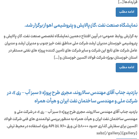
قراردادها […]
ادامه مطلب
نمایشگاه صنعت نفت ،گاز،پالایش و پتروشیمی اهواز برگزار شد.
به گزارش روابط عمومی؛ در آیین افتتاح دهمین نمایشگاه تخصصی صنعت نفت، گاز، پالایش و
پتروشیمی خوزستان مدیران ارشد شرکت ملی مناطق نفت خیز جنوب و مدیران ارشد و مدیران
عامل شرکت های تابع این شرکت و سایر شرکت های تامین کننده پروژه های نفتی مستقر در
استان خوزستان بویژه شرکت فولاد اکسین خوزستان و […]
ادامه مطلب
بازدید جناب آقای مهندس سالاروند، مجری طرح پروژه « سبز آب – ری »، در
شرکت ملی و مهندسی ساختمان نفت ایران و هیأت همراه
بازدید جناب آقای مهندس سالاروند، مجری طرح پروژه « سبز آب – ری »، در شرکت ملی و
مهندسی ساختمان نفت ایران و هیأت همراه به منظور بررسی توانمندی های فنی شرکت فولاد
اکسین برای سفارش گذاری حدود ۵۸۰۰۰ تن ورق API ۵L X۶۰ ویژه استفاده در محیط ترش.
{gallery}sabz{/gallery}