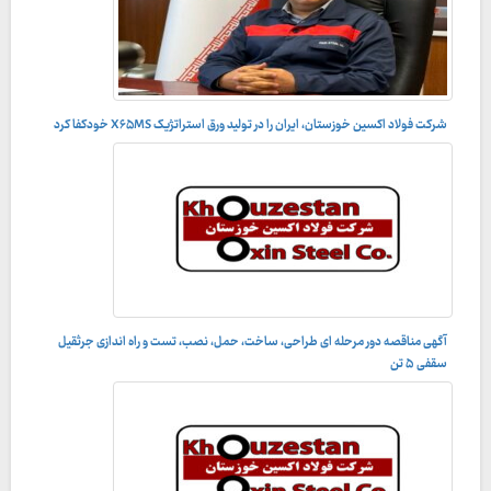
شرکت فولاد اکسین خوزستان، ایران را در تولید ورق استراتژیک X۶۵MS خودکفا کرد
آگهی مناقصه دور مرحله ای طراحی، ساخت، حمل، نصب، تست و راه اندازى جرثقيل
سقفى ۵ تن