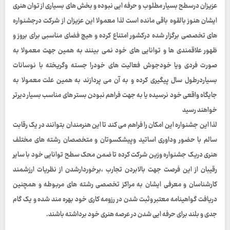
عزیزان درسطح بسیار مطلوب و حرفه ایی نبوده و بخش های بسیاری از توان هنری
ایشان هنوز بالقوه باقی مانده است لذا معمولا این عزیزان از شرکت درجشنواره
های تخصصی برگزار شده درکشور امتناع کرده و هیچ فضای مناسبی برای بروز و
ظهور علاقمندی ها و توانایی های خود نمی بینند به همین جهت معمولا به
صورت فردی ویا خودجوش فعالیت های خودرا جسته وگریخته با نوسانات
بسیاردرطول سال پیگیری کرده و به آن می پردازند به همین علت معمولا به
جایگاه واقعی خود نرسیده یا به جهت فراهم نبودن بستر های مناسب بسیار دیرتر
خواهند رسید
لذا این جشنواره این امکان را فراهم می کند تا این هنرمندان بتوانند در یک رقابت
سالم با حضور وداوری اساتید وپیشکسوتان و متخصصان رشته های مختلف
هنری دریک جشنواره وزین شرکت کرده تا ضمن محک سطح توانایی خود با سایر
رقیبان از این فرصت جهت بالابردن تجارب ،برخوردارشدن از نظریات ارزشمند
کارشناسان و معرفی ایشان به مراکز تخصصی رشته های مربوطه و همچنین
دریافت گواهینامه معتبر وثبت شدن در رزومه کاری خود بهره مند شده و یک گام
جدی و بلند برای حرفه ایی شدن در عرصه هنری خود برداشته باشند.