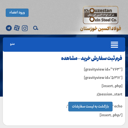
ورود اعضاء
منو
فرم ثبت سفارش خرید – مشاهده
[gravityview id=”۷۶۳″]
[gravityview id=’۵۳۱۷′]
[insert_php]
session_start();
‘;
echo ‘
بازگشت به لیست سفارشات
[/insert_php]